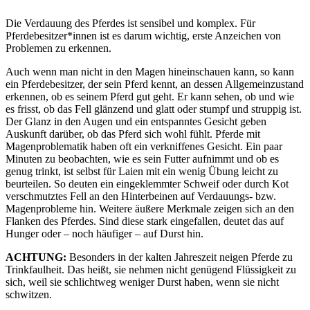
Die Verdauung des Pferdes ist sensibel und komplex. Für
Pferdebesitzer*innen ist es darum wichtig, erste Anzeichen von
Problemen zu erkennen.
Auch wenn man nicht in den Magen hineinschauen kann, so kann
ein Pferdebesitzer, der sein Pferd kennt, an dessen Allgemeinzustand
erkennen, ob es seinem Pferd gut geht. Er kann sehen, ob und wie
es frisst, ob das Fell glänzend und glatt oder stumpf und struppig ist.
Der Glanz in den Augen und ein entspanntes Gesicht geben
Auskunft darüber, ob das Pferd sich wohl fühlt. Pferde mit
Magenproblematik haben oft ein verkniffenes Gesicht. Ein paar
Minuten zu beobachten, wie es sein Futter aufnimmt und ob es
genug trinkt, ist selbst für Laien mit ein wenig Übung leicht zu
beurteilen. So deuten ein eingeklemmter Schweif oder durch Kot
verschmutztes Fell an den Hinterbeinen auf Verdauungs- bzw.
Magenprobleme hin. Weitere äußere Merkmale zeigen sich an den
Flanken des Pferdes. Sind diese stark eingefallen, deutet das auf
Hunger oder – noch häufiger – auf Durst hin.
ACHTUNG:
Besonders in der kalten Jahreszeit neigen Pferde zu
Trinkfaulheit. Das heißt, sie nehmen nicht genügend Flüssigkeit zu
sich, weil sie schlichtweg weniger Durst haben, wenn sie nicht
schwitzen.