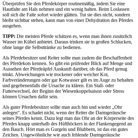
Überprüfen Sie den Pferdekörper routinemäßig, indem Sie eine
Hautfalte am Hals nehmen und ein wenig halten. Beim Loslassen
soll sich die Falte sofort wieder glätten. Tut sie dies nicht, sondern
bleibt sichtbar stehen, kann man von einer Dehydration des Pferdes
ausgehen.
TIPP:
Die meisten Pferde schätzen es, wenn man ihnen zusätzlich
Wasser im Kübel anbietet. Daraus trinken sie in großen Schlucken,
ohne lange die Selbsttränke zu bedienen.
Als Pferdebesitzer und Reiter sollte man zudem die Beschaffenheit
des Pferdekots kennen. So gibt ein prüfender Blick auf Menge und
Aussehen der Pferdeäpfel Auskunft darüber, ob das Pferd genug
trinkt. Abweichungen wie trockener oder weicher Kot,
Farbveränderungen oder gar Kotwasser gilt es im Auge zu behalten
und gegebenenfalls die Ursache zu klären. Ein Stall- oder
Futterwechsel, der Beginn der Wiesenkoppelsaison oder Stress
können Ursachen dafür sein.
Als guter Pferdebesitzer sollte man auch hin und wieder „Ohr
anlegen“. Es schadet nicht, wenn der Reiter die Darmgeräusche
seines Pferdes kennt. Dazu legt man das Ohr an der Körperseite des
Pferdes knapp unterhalb des Hüfthöckers in der Flankengegend an
den Bauch. Hört man es Gurgeln und Blubbern, ist das ein gutes
Zeichen. Ungewöhnliche wie auch fehlende Darmgeräusche