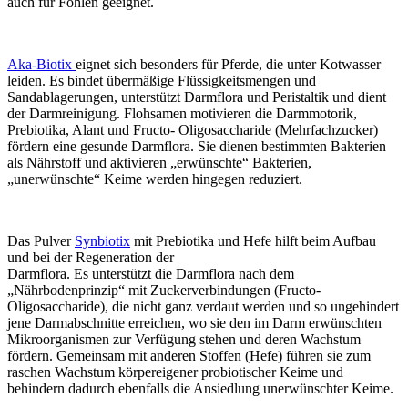
auch für Fohlen geeignet.
Aka-Biotix
eignet sich besonders für Pferde, die unter Kotwasser
leiden. Es bindet übermäßige Flüssigkeitsmengen und
Sandablagerungen, unterstützt Darmflora und Peristaltik und dient
der Darmreinigung. Flohsamen motivieren die Darmmotorik,
Prebiotika, Alant und Fructo- Oligosaccharide (Mehrfachzucker)
fördern eine gesunde Darmflora. Sie dienen bestimmten Bakterien
als Nährstoff und aktivieren „erwünschte“ Bakterien,
„unerwünschte“ Keime werden hingegen reduziert.
Das Pulver
Synbiotix
mit Prebiotika und Hefe hilft beim Aufbau
und bei der Regeneration der
Darmflora. Es unterstützt die Darmflora nach dem
„Nährbodenprinzip“ mit Zuckerverbindungen (Fructo-
Oligosaccharide), die nicht ganz verdaut werden und so ungehindert
jene Darmabschnitte erreichen, wo sie den im Darm erwünschten
Mikroorganismen zur Verfügung stehen und deren Wachstum
fördern. Gemeinsam mit anderen Stoffen (Hefe) führen sie zum
raschen Wachstum körpereigener probiotischer Keime und
behindern dadurch ebenfalls die Ansiedlung unerwünschter Keime.