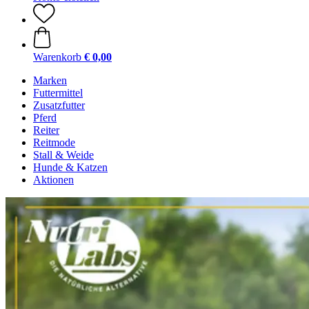
Warenkorb
€ 0,00
Marken
Futtermittel
Zusatzfutter
Pferd
Reiter
Reitmode
Stall & Weide
Hunde & Katzen
Aktionen