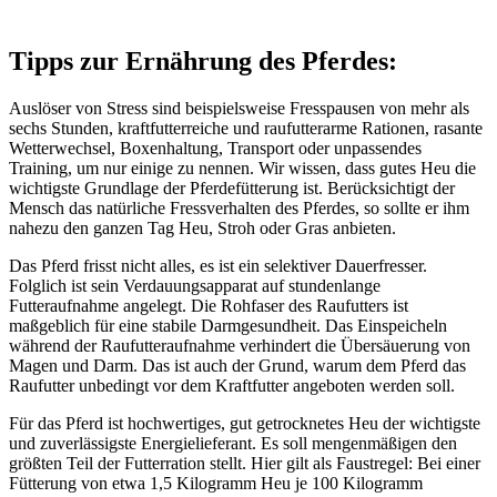
Tipps zur Ernährung des Pferdes:
Auslöser von Stress sind beispielsweise Fresspausen von mehr als
sechs Stunden, kraftfutterreiche und raufutterarme Rationen, rasante
Wetterwechsel, Boxenhaltung, Transport oder unpassendes
Training, um nur einige zu nennen. Wir wissen, dass gutes Heu die
wichtigste Grundlage der Pferdefütterung ist. Berücksichtigt der
Mensch das natürliche Fressverhalten des Pferdes, so sollte er ihm
nahezu den ganzen Tag Heu, Stroh oder Gras anbieten.
Das Pferd frisst nicht alles, es ist ein selektiver Dauerfresser.
Folglich ist sein Verdauungsapparat auf stundenlange
Futteraufnahme angelegt. Die Rohfaser des Raufutters ist
maßgeblich für eine stabile Darmgesundheit. Das Einspeicheln
während der Raufutteraufnahme verhindert die Übersäuerung von
Magen und Darm. Das ist auch der Grund, warum dem Pferd das
Raufutter unbedingt vor dem Kraftfutter angeboten werden soll.
Für das Pferd ist hochwertiges, gut getrocknetes Heu der wichtigste
und zuverlässigste Energielieferant. Es soll mengenmäßigen den
größten Teil der Futterration stellt. Hier gilt als Faustregel: Bei einer
Fütterung von etwa 1,5 Kilogramm Heu je 100 Kilogramm