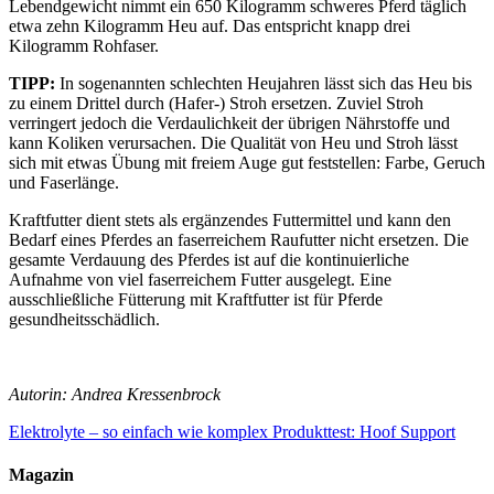
Lebendgewicht nimmt ein 650 Kilogramm schweres Pferd täglich
etwa zehn Kilogramm Heu auf. Das entspricht knapp drei
Kilogramm Rohfaser.
TIPP:
In sogenannten schlechten Heujahren lässt sich das Heu bis
zu einem Drittel durch (Hafer-) Stroh ersetzen. Zuviel Stroh
verringert jedoch die Verdaulichkeit der übrigen Nährstoffe und
kann Koliken verursachen. Die Qualität von Heu und Stroh lässt
sich mit etwas Übung mit freiem Auge gut feststellen: Farbe, Geruch
und Faserlänge.
Kraftfutter dient stets als ergänzendes Futtermittel und kann den
Bedarf eines Pferdes an faserreichem Raufutter nicht ersetzen. Die
gesamte Verdauung des Pferdes ist auf die kontinuierliche
Aufnahme von viel faserreichem Futter ausgelegt. Eine
ausschließliche Fütterung mit Kraftfutter ist für Pferde
gesundheitsschädlich.
Autorin: Andrea Kressenbrock
Elektrolyte – so einfach wie komplex
Produkttest: Hoof Support
Magazin