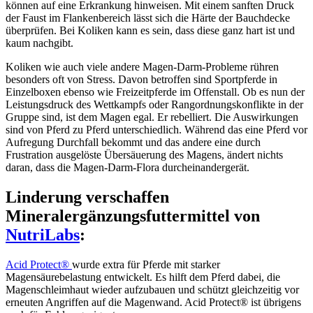
können auf eine Erkrankung hinweisen. Mit einem sanften Druck
der Faust im Flankenbereich lässt sich die Härte der Bauchdecke
überprüfen. Bei Koliken kann es sein, dass diese ganz hart ist und
kaum nachgibt.
Koliken wie auch viele andere Magen-Darm-Probleme rühren
besonders oft von Stress. Davon betroffen sind Sportpferde in
Einzelboxen ebenso wie Freizeitpferde im Offenstall. Ob es nun der
Leistungsdruck des Wettkampfs oder Rangordnungskonflikte in der
Gruppe sind, ist dem Magen egal. Er rebelliert. Die Auswirkungen
sind von Pferd zu Pferd unterschiedlich. Während das eine Pferd vor
Aufregung Durchfall bekommt und das andere eine durch
Frustration ausgelöste Übersäuerung des Magens, ändert nichts
daran, dass die Magen-Darm-Flora durcheinandergerät.
Linderung verschaffen
Mineralergänzungsfuttermittel von
NutriLabs
:
Acid Protect®
wurde extra für Pferde mit starker
Magensäurebelastung entwickelt. Es hilft dem Pferd dabei, die
Magenschleimhaut wieder aufzubauen und schützt gleichzeitig vor
erneuten Angriffen auf die Magenwand. Acid Protect® ist übrigens