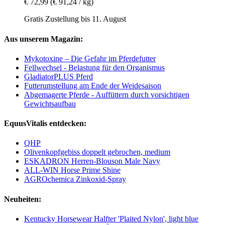
€ 72,99
(€ 91,24 / kg)
Gratis Zustellung bis 11. August
Aus unserem Magazin:
Mykotoxine – Die Gefahr im Pferdefutter
Fellwechsel - Belastung für den Organismus
GladiatorPLUS Pferd
Futterumstellung am Ende der Weidesaison
Abgemagerte Pferde - Auffüttern durch vorsichtigen
Gewichtsaufbau
EquusVitalis entdecken:
QHP
Olivenkopfgebiss doppelt gebrochen, medium
ESKADRON Herren-Blouson Male Navy
ALL-WIN Horse Prime Shine
AGROchemica Zinkoxid-Spray
Neuheiten:
Kentucky Horsewear Halfter 'Plaited Nylon', light blue