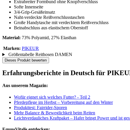
Extrabreiter Formbund ohne Knopfverschluss
Softe Innenseite
3/4-Grip-Gesäßeinsatz
Naht-verdeckte Reißverschlusstaschen
Große Handytasche mit verdecktem Reißverschluss
Beinabschluss aus elastischem Oberstoff
Material:
73% Polyamid, 27% Elasthan
Marken:
PIKEUR
Größentabelle Reithosen DAMEN
Dieses Produkt bewerten
Erfahrungsberichte in Deutsch für PIKEU
Aus unserem Magazin:
Wofür eignet sich welches Futter? - Teil 2
Pferdepflege im Herbst – Vorbereitung auf den Winter
Produkttest: Fairrider-Sporen
Mehr Balance & Beweglichkeit beim Reiten
Leichtverdauliches Kraftpaket – Hafer bringt Power und ist ge
EquusVitalis entdecken: