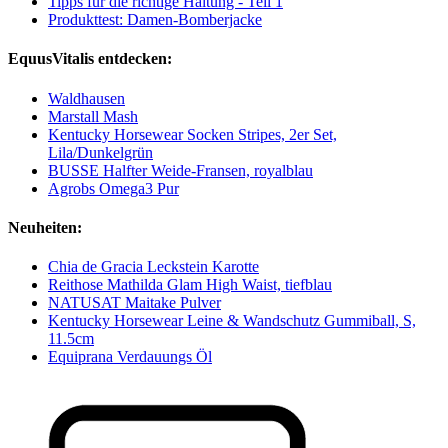
Tipps für die richtige Haltung - Teil 1
Produkttest: Damen-Bomberjacke
EquusVitalis entdecken:
Waldhausen
Marstall Mash
Kentucky Horsewear Socken Stripes, 2er Set,
Lila/Dunkelgrün
BUSSE Halfter Weide-Fransen, royalblau
Agrobs Omega3 Pur
Neuheiten:
Chia de Gracia Leckstein Karotte
Reithose Mathilda Glam High Waist, tiefblau
NATUSAT Maitake Pulver
Kentucky Horsewear Leine & Wandschutz Gummiball, S,
11.5cm
Equiprana Verdauungs Öl