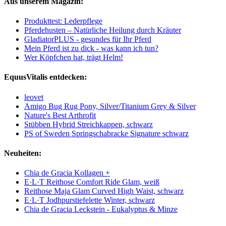
Aus unserem Magazin:
Produkttest: Lederpflege
Pferdehusten – Natürliche Heilung durch Kräuter
GladiatorPLUS - gesundes für Ihr Pferd
Mein Pferd ist zu dick - was kann ich tun?
Wer Köpfchen hat, trägt Helm!
EquusVitalis entdecken:
leovet
Amigo Bug Rug Pony, Silver/Titanium Grey & Silver
Nature's Best Arthrofit
Stübben Hybrid Streichkappen, schwarz
PS of Sweden Springschabracke Signature schwarz
Neuheiten:
Chia de Gracia Kollagen +
E·L·T Reithose Comfort Ride Glam, weiß
Reithose Maja Glam Curved High Waist, schwarz
E·L·T Jodhpurstiefelette Winter, schwarz
Chia de Gracia Leckstein - Eukalyptus & Minze