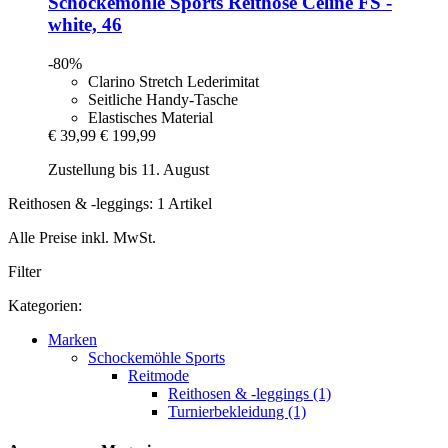
Schockemöhle Sports
Reithose Celine FS -​
white, 46
-80%
Clarino Stretch Lederimitat
Seitliche Handy-Tasche
Elastisches Material
€ 39,99
€ 199,99
Zustellung bis 11. August
Reithosen & -leggings: 1 Artikel
Alle Preise inkl. MwSt.
Filter
Kategorien:
Marken
Schockemöhle Sports
Reitmode
Reithosen & -leggings (1)
Turnierbekleidung (1)