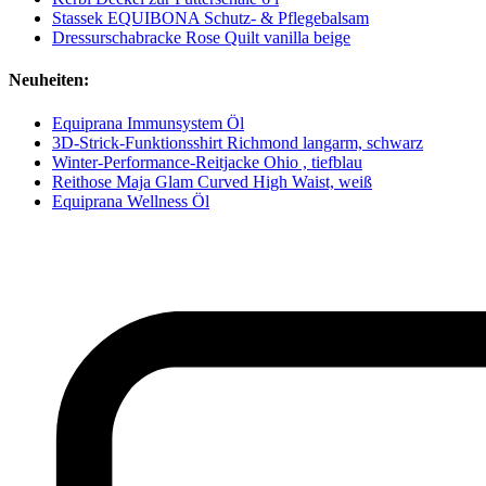
Stassek EQUIBONA Schutz- & Pflegebalsam
Dressurschabracke Rose Quilt vanilla beige
Neuheiten:
Equiprana Immunsystem Öl
3D-Strick-Funktionsshirt Richmond langarm, schwarz
Winter-Performance-Reitjacke Ohio , tiefblau
Reithose Maja Glam Curved High Waist, weiß
Equiprana Wellness Öl