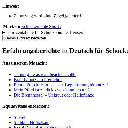
Hinweis:
Zaumzeug wird ohne Zügel geliefert!
Marken:
Schockemöhle Sports
Größentabelle für Schockemöhle Trensen
Dieses Produkt bewerten
Erfahrungsberichte in Deutsch für Schock
Aus unserem Magazin:
Training - was man beachten sollte
Brandschutz am Pferdehof
Pferde Polo in Europa – die Begeisterung nimmt zu!
Mein Pferd ist zu dick - was kann ich tun?
Die Brennnessel – Unkraut oder Heilpflanze
EquusVitalis entdecken:
Stiefel
Stübben Hufbalsam
Kerbl Deckel zur Futterschale 6 l