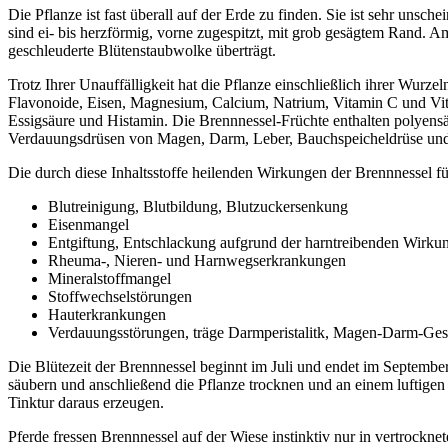
Die Pflanze ist fast überall auf der Erde zu finden. Sie ist sehr uns
sind ei- bis herzförmig, vorne zugespitzt, mit grob gesägtem Rand. Am
geschleuderte Blütenstaubwolke überträgt.
Trotz Ihrer Unauffälligkeit hat die Pflanze einschließlich ihrer Wur
Flavonoide, Eisen, Magnesium, Calcium, Natrium, Vitamin C und Vit
Essigsäure und Histamin. Die Brennnessel-Früchte enthalten polyensä
Verdauungsdrüsen von Magen, Darm, Leber, Bauchspeicheldrüse und 
Die durch diese Inhaltsstoffe heilenden Wirkungen der Brennnessel fü
Blutreinigung, Blutbildung, Blutzuckersenkung
Eisenmangel
Entgiftung, Entschlackung aufgrund der harntreibenden Wirku
Rheuma-, Nieren- und Harnwegserkrankungen
Mineralstoffmangel
Stoffwechselstörungen
Hauterkrankungen
Verdauungsstörungen, träge Darmperistalitk, Magen-Darm-Ge
Die Blütezeit der Brennnessel beginnt im Juli und endet im Septemb
säubern und anschließend die Pflanze trocknen und an einem luftigen u
Tinktur daraus erzeugen.
Pferde fressen Brennnessel auf der Wiese instinktiv nur in vertroc