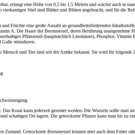
cheinbar, erlangt eine Höhe von 0,5 bis 1,5 Metern und wächst auch in r
 vierkantigen Stiel sind Blätter und Blüten angebracht, und für die Befr
zeln und Früchte eine große Anzahl an gesundheitsfördernden Inhaltsstof
amin A. Die Haare der Brennnessel, deren Berührung unangenehme Hau
urehaltiges Pflanzenöl (hauptsächlich Linolsäure), Phosphor, Vitamin
Galle stimulieren.
r Mensch und Tier sind seit der Antike bekannt. Sie wird für folgende 
ng
schwürneigung
er. Das Kraut kann jederzeit geerntet werden. Die Wurzeln sollte man
nd schattigen Ort lagern. Die getrocknete Pflanze kann man bis zu eine
kneten Zustand. Getrocknete Brennnessel können aber auch dem Futter 