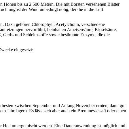
auen Höhen bis zu 2.500 Metern. Die mit Borsten versehenen Blätter
uchtung ist der Wind unbedingt nötig, der die in die Luft
fen. Dazu gehören Chlorophyll, Acetylcholin, verschiedene
treizungen hervorführt, beinhalten Ameisensäure, Kieselsäure,
 E, Gerb- und Schleimstoffe sowie bestimmte Enzyme, die die
Zwecke eingesetzt:
 am besten zwischen September und Anfang November ernten, dann gut
m Jahr lagern. Es lässt sich aber auch ein Brennnesselsaft oder einen
oder Heu untergemischt werden. Eine Daueranwendung ist möglich und