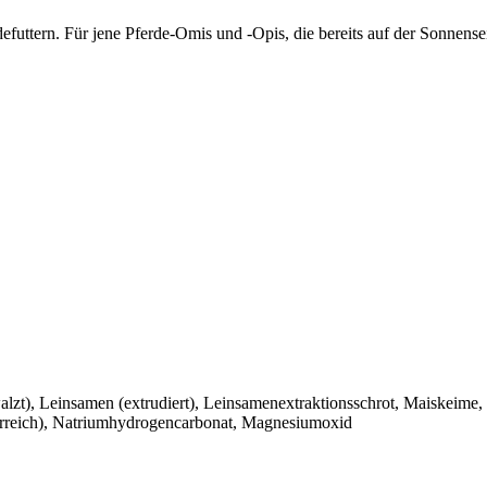
uttern. Für jene Pferde-Omis und -Opis, die bereits auf der Sonnensei
ewalzt), Leinsamen (extrudiert), Leinsamenextraktionsschrot, Maiskeime
erreich), Natriumhydrogencarbonat, Magnesiumoxid