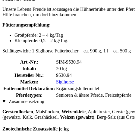
Unsere Lebens-Freude ist sozusagen die Hühnerbrühe unter den Pferdef
Hilfe brauchen, um dort hinzukommen.
Fütterungsempfehlung:
Großpferde: 2 – 4 kg/Tag
Kleinpferde: 0,5 – 2 kg/Tag.
Schüttgewicht: 1 Siglhorse Futterbecher = ca. 900 g, 1 l = ca. 500 g
Art.-Nr.:
SIM-9530.94
Inhalt:
20 kg
Hersteller-Nr.:
9530.94
Marken:
Siglhorse
Futtermittel Deklaration:
Ergänzungsfuttermittel
Pferdetypen:
Senioren & ältere Pferde, Freizeitpferde
Zusammensetzung
Gerstenflocken
, Maisflocken,
Weizenkleie
, Apfeltrester, Gerste (g
(gewalzt), Kalk, Grashäcksel,
Weizen (gewalzt)
, Berg-Salz (aus Öst
Zootechnische Zusatzstoffe je kg