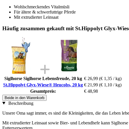
Wohlschmeckendes Vitalmüsli
Für ältere & schwerfuttrige Pferde
Mit extrudierter Leinsaat
Häufig zusammen gekauft mit St.Hippolyt Glyx-Wies
Siglhorse Siglhorse Lebensfreude, 20 kg
€ 26,99
(€ 1,35 / kg)
St.Hippolyt Glyx-Wiese® Heucobs, 20 kg
€ 21,99
(€ 1,10 / kg)
Gesamtpreis:
€ 48,98
Beide in den Warenkorb
Beschreibung
Unsere Oma sagt immer, es sind die Kleinigkeiten, die das Leben leb
Mit extrudierter Leinsaat sowie Bier- und Lebendhefe kann Siglhorse
Futterverwertern.