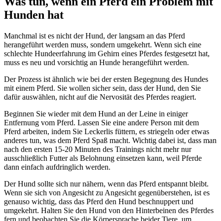
Was tun, wenn ein Pferd ein Problem mit
Hunden hat
Manchmal ist es nicht der Hund, der langsam an das Pferd
herangeführt werden muss, sondern umgekehrt. Wenn sich eine
schlechte Hundeerfahrung im Gehirn eines Pferdes festgesetzt hat,
muss es neu und vorsichtig an Hunde herangeführt werden.
Der Prozess ist ähnlich wie bei der ersten Begegnung des Hundes
mit einem Pferd. Sie wollen sicher sein, dass der Hund, den Sie
dafür auswählen, nicht auf die Nervosität des Pferdes reagiert.
Beginnen Sie wieder mit dem Hund an der Leine in einiger
Entfernung vom Pferd. Lassen Sie eine andere Person mit dem
Pferd arbeiten, indem Sie Leckerlis füttern, es striegeln oder etwas
anderes tun, was dem Pferd Spaß macht. Wichtig dabei ist, dass man
nach den ersten 15-20 Minuten des Trainings nicht mehr nur
ausschließlich Futter als Belohnung einsetzen kann, weil Pferde
dann einfach aufdringlich werden.
Der Hund sollte sich nur nähern, wenn das Pferd entspannt bleibt.
Wenn sie sich von Angesicht zu Angesicht gegenüberstehen, ist es
genauso wichtig, dass das Pferd den Hund beschnuppert und
umgekehrt. Halten Sie den Hund von den Hinterbeinen des Pferdes
fern und beobachten Sie die Körpersprache beider Tiere, um