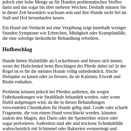
jedoch eine hohe Menge an für Hunden problematischen Stoffen
darin und das sogar bis über mehrere Wochen. Deshalb müssen Sie
in dieser Zeit besonders wachsam sein und ihre Hunde nicht frei im
Stall und Hof herumlaufen lassen.
Ein Hund mit Verdacht auf eine Vergiftung zeigt innerhalb weniger
Stunden Symptome wie Erbrechen, Müdigkeit oder Krampfanfälle,
die eine sofortige tierärztliche Behandlung erfordern.
Hufbeschlag
Hunde lieben Hufabfälle als Leckerbissen und freuen sich immer,
wenn der Hufschmied beim Beschlagen der Pferde dabei ist! In der
Regel ist es für die meisten Hunde völlig unbedenklich, frische
Hufspäne zu kauen oder zu fressen, da sie Kalzium, Eiweiß und
Biotin enthalten.
Probleme können jedoch bei Pferden auftreten, die wegen
Fußerkrankungen wie Strahlfäule behandelt werden, oder wenn
Huföl aufgetragen wird, da die in diesen Behandlungen
verwendeten Chemikalien für Hunde giftig sind. Große oder scharfe
Fragmente, die von einem Hund verschluckt werden, könnten
zudem den Magen, den Darm oder die Speiseröhre reizen oder
sogar perforieren. Außerdem sind alte und trockene Schnittabfälle
wahrscheinlich mit Schimmel oder Bakterien verunreinigt und