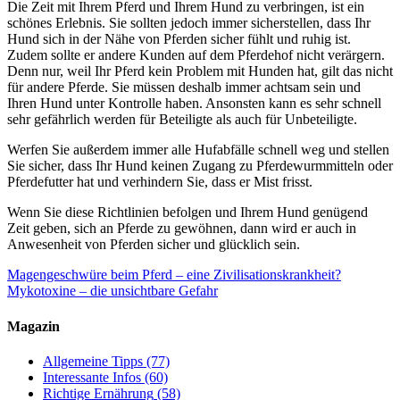
Die Zeit mit Ihrem Pferd und Ihrem Hund zu verbringen, ist ein
schönes Erlebnis. Sie sollten jedoch immer sicherstellen, dass Ihr
Hund sich in der Nähe von Pferden sicher fühlt und ruhig ist.
Zudem sollte er andere Kunden auf dem Pferdehof nicht verärgern.
Denn nur, weil Ihr Pferd kein Problem mit Hunden hat, gilt das nicht
für andere Pferde. Sie müssen deshalb immer achtsam sein und
Ihren Hund unter Kontrolle haben. Ansonsten kann es sehr schnell
sehr gefährlich werden für Beteiligte als auch für Unbeteiligte.
Werfen Sie außerdem immer alle Hufabfälle schnell weg und stellen
Sie sicher, dass Ihr Hund keinen Zugang zu Pferdewurmmitteln oder
Pferdefutter hat und verhindern Sie, dass er Mist frisst.
Wenn Sie diese Richtlinien befolgen und Ihrem Hund genügend
Zeit geben, sich an Pferde zu gewöhnen, dann wird er auch in
Anwesenheit von Pferden sicher und glücklich sein.
Magengeschwüre beim Pferd – eine Zivilisationskrankheit?
Mykotoxine – die unsichtbare Gefahr
Magazin
Allgemeine Tipps
(77)
Interessante Infos
(60)
Richtige Ernährung
(58)