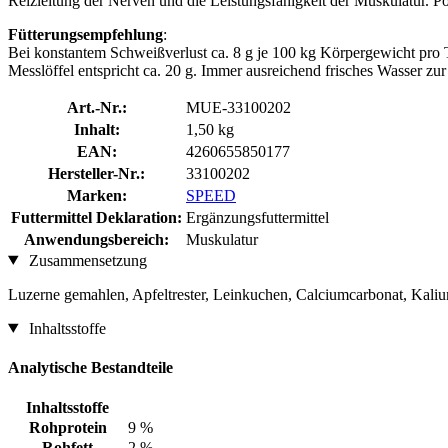
Reizleitung der Nerven und die Leistungsfähigkeit der Muskulatur. P
Fütterungsempfehlung
:
Bei konstantem Schweißverlust ca. 8 g je 100 kg Körpergewicht pro 
Messlöffel entspricht ca. 20 g. Immer ausreichend frisches Wasser zu
Art.-Nr.:
MUE-33100202
Inhalt:
1,50 kg
EAN:
4260655850177
Hersteller-Nr.:
33100202
Marken:
SPEED
Futtermittel Deklaration:
Ergänzungsfuttermittel
Anwendungsbereich:
Muskulatur
Zusammensetzung
Luzerne gemahlen, Apfeltrester, Leinkuchen, Calciumcarbonat, Kal
Inhaltsstoffe
Analytische Bestandteile
Inhaltsstoffe
Rohprotein
9 %
Rohfett
2 %