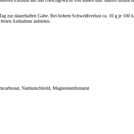
ositiven Einfluss auf das Gleichgewicht von Basen und Säuren nimmt d
Tag zur dauerhaften Gabe. Bei hohem Schweißverlust ca. 10 g je 100 
r freien Aufnahme anbieten.
iumcarbonat, Natriumchlorid, Magnesiumfumarat