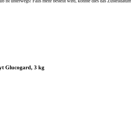
 ist unterwegs! Falls mehr bestellt wird, könnte dies das Zustelldatum
yt Glucogard, 3 kg