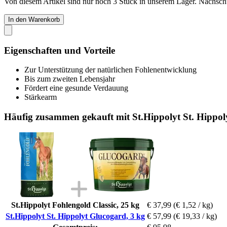
Von diesem Artikel sind nur noch 3 Stück in unserem Lager. Nachschub
In den Warenkorb
Eigenschaften und Vorteile
Zur Unterstützung der natürlichen Fohlenentwicklung
Bis zum zweiten Lebensjahr
Fördert eine gesunde Verdauung
Stärkearm
Häufig zusammen gekauft mit St.Hippolyt St. Hippol
St.Hippolyt Fohlengold Classic, 25 kg
€ 37,99
(€ 1,52 / kg)
St.Hippolyt St. Hippolyt Glucogard, 3 kg
€ 57,99
(€ 19,33 / kg)