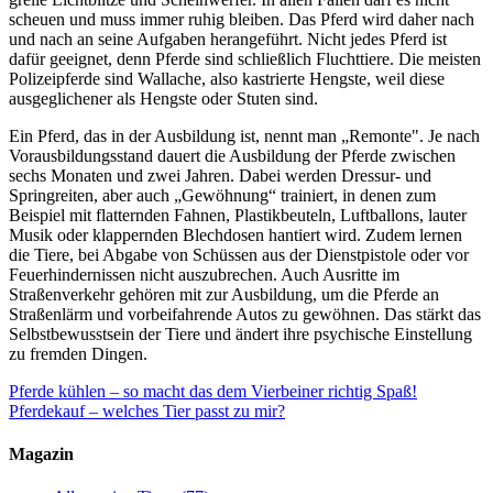
scheuen und muss immer ruhig bleiben. Das Pferd wird daher nach
und nach an seine Aufgaben herangeführt. Nicht jedes Pferd ist
dafür geeignet, denn Pferde sind schließlich Fluchttiere. Die meisten
Polizeipferde sind Wallache, also kastrierte Hengste, weil diese
ausgeglichener als Hengste oder Stuten sind.
Ein Pferd, das in der Ausbildung ist, nennt man „Remonte". Je nach
Vorausbildungsstand dauert die Ausbildung der Pferde zwischen
sechs Monaten und zwei Jahren. Dabei werden Dressur- und
Springreiten, aber auch „Gewöhnung“ trainiert, in denen zum
Beispiel mit flatternden Fahnen, Plastikbeuteln, Luftballons, lauter
Musik oder klappernden Blechdosen hantiert wird. Zudem lernen
die Tiere, bei Abgabe von Schüssen aus der Dienstpistole oder vor
Feuerhindernissen nicht auszubrechen. Auch Ausritte im
Straßenverkehr gehören mit zur Ausbildung, um die Pferde an
Straßenlärm und vorbeifahrende Autos zu gewöhnen. Das stärkt das
Selbstbewusstsein der Tiere und ändert ihre psychische Einstellung
zu fremden Dingen.
Pferde kühlen – so macht das dem Vierbeiner richtig Spaß!
Pferdekauf – welches Tier passt zu mir?
Magazin