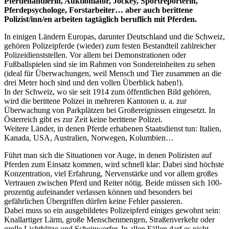
Pferdehändlerin, Auktioniator, Jockey, Sportreporterin,
Pferdepsychologe, Forstarbeiter… aber auch berittene
Polizist/inn/en arbeiten tagtäglich beruflich mit Pferden.
In einigen Ländern Europas, darunter Deutschland und die Schweiz,
gehören Polizeipferde (wieder) zum festen Bestandteil zahlreicher
Polizeidienststellen. Vor allem bei Demonstrationen oder
Fußballspielen sind sie im Rahmen von Sondereinheiten zu sehen
(ideal für Überwachungen, weil Mensch und Tier zusammen an die
drei Meter hoch sind und den vollen Überblick haben!).
In der Schweiz, wo sie seit 1914 zum öffentlichen Bild gehören,
wird die berittene Polizei in mehreren Kantonen u. a. zur
Überwachung von Parkplätzen bei Großereignissen eingesetzt. In
Österreich gibt es zur Zeit keine berittene Polizei.
Weitere Länder, in denen Pferde erhabenen Staatsdienst tun: Italien,
Kanada, USA, Australien, Norwegen, Kolumbien…
Führt man sich die Situationen vor Auge, in denen Polizisten auf
Pferden zum Einsatz kommen, wird schnell klar: Dabei sind höchste
Konzentration, viel Erfahrung, Nervenstärke und vor allem großes
Vertrauen zwischen Pferd und Reiter nötig. Beide müssen sich 100-
prozentig aufeinander verlassen können und besonders bei
gefährlichen Übergriffen dürfen keine Fehler passieren.
Dabei muss so ein ausgebildetes Polizeipferd einiges gewohnt sein:
Knallartiger Lärm, große Menschenmengen, Straßenverkehr oder
grelle Lichtblitze und Scheinwerfer. In allen Fällen darf es nicht