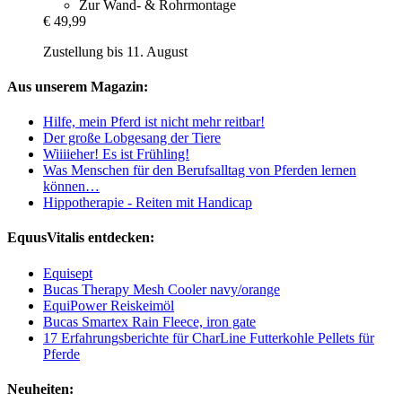
Zur Wand- & Rohrmontage
€ 49,99
Zustellung bis 11. August
Aus unserem Magazin:
Hilfe, mein Pferd ist nicht mehr reitbar!
Der große Lobgesang der Tiere
Wiiiieher! Es ist Frühling!
Was Menschen für den Berufsalltag von Pferden lernen
können…
Hippotherapie - Reiten mit Handicap
EquusVitalis entdecken:
Equisept
Bucas Therapy Mesh Cooler navy/orange
EquiPower Reiskeimöl
Bucas Smartex Rain Fleece, iron gate
17 Erfahrungsberichte für CharLine Futterkohle Pellets für
Pferde
Neuheiten: