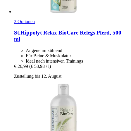
2 Optionen
St.Hippolyt
Relax BioCare Relegs Pferd, 500
ml
Angenehm kühlend
Für Beine & Muskulatur
Ideal nach intensiven Trainings
€ 26,99
(€ 53,98 / l)
Zustellung bis 12. August