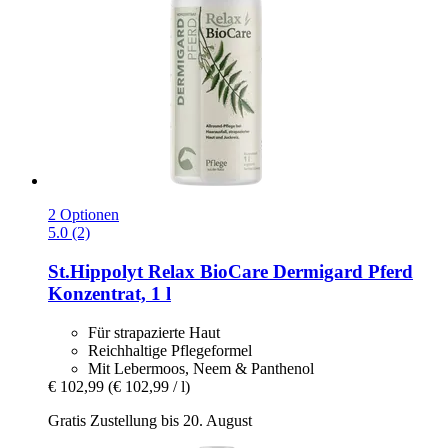
2 Optionen
5.0 (2)
St.Hippolyt
Relax BioCare Dermigard Pferd
Konzentrat, 1 l
Für strapazierte Haut
Reichhaltige Pflegeformel
Mit Lebermoos, Neem & Panthenol
€ 102,99
(€ 102,99 / l)
Gratis Zustellung bis 20. August