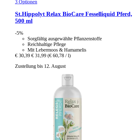
3 Optionen
St.Hippolyt
Relax BioCare Fesselliquid Pferd,
500 ml
-5%
Sorgfältig ausgewählte Pflanzenstoffe
Reichhaltige Pflege
Mit Lebermoos & Hamamelis
€ 30,39
€ 31,99
(€ 60,78 / l)
Zustellung bis 12. August