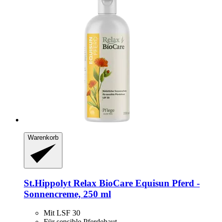
Warenkorb
St.Hippolyt
Relax BioCare Equisun Pferd -​
Sonnencreme, 250 ml
Mit LSF 30
Für sensible Pferdehaut