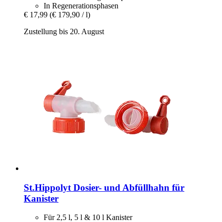
In Regenerationsphasen
€ 17,99
(€ 179,90 / l)
Zustellung bis 20. August
St.Hippolyt
Dosier-​ und Abfüllhahn für
Kanister
Für 2,5 l, 5 l & 10 l Kanister