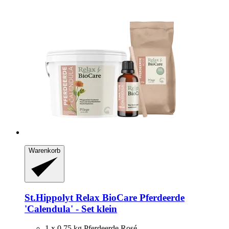
Warenkorb
St.Hippolyt
Relax BioCare Pferdeerde
'Calendula' -​ Set klein
1 x 0,75 kg Pferdeerde Rosé