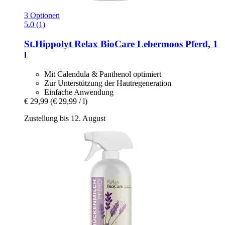
3 Optionen
5.0 (1)
St.Hippolyt
Relax BioCare Lebermoos Pferd, 1
l
Mit Calendula & Panthenol optimiert
Zur Unterstützung der Hautregeneration
Einfache Anwendung
€ 29,99
(€ 29,99 / l)
Zustellung bis 12. August