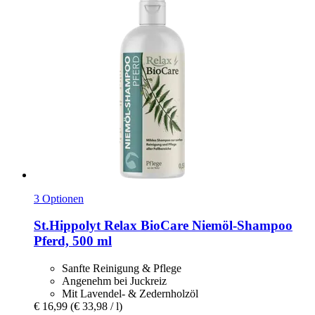
3 Optionen
St.Hippolyt
Relax BioCare Niemöl-​Shampoo
Pferd, 500 ml
Sanfte Reinigung & Pflege
Angenehm bei Juckreiz
Mit Lavendel- & Zedernholzöl
€ 16,99
(€ 33,98 / l)