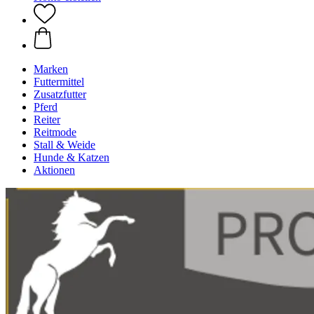
Marken
Futtermittel
Zusatzfutter
Pferd
Reiter
Reitmode
Stall & Weide
Hunde & Katzen
Aktionen