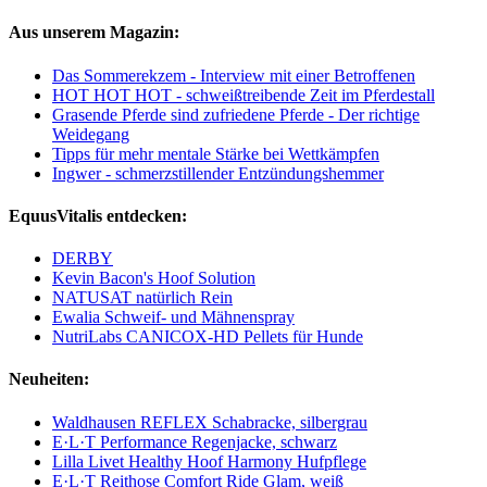
Aus unserem Magazin:
Das Sommerekzem - Interview mit einer Betroffenen
HOT HOT HOT - schweißtreibende Zeit im Pferdestall
Grasende Pferde sind zufriedene Pferde - Der richtige
Weidegang
Tipps für mehr mentale Stärke bei Wettkämpfen
Ingwer - schmerzstillender Entzündungshemmer
EquusVitalis entdecken:
DERBY
Kevin Bacon's Hoof Solution
NATUSAT natürlich Rein
Ewalia Schweif- und Mähnenspray
NutriLabs CANICOX-HD Pellets für Hunde
Neuheiten:
Waldhausen REFLEX Schabracke, silbergrau
E·L·T Performance Regenjacke, schwarz
Lilla Livet Healthy Hoof Harmony Hufpflege
E·L·T Reithose Comfort Ride Glam, weiß