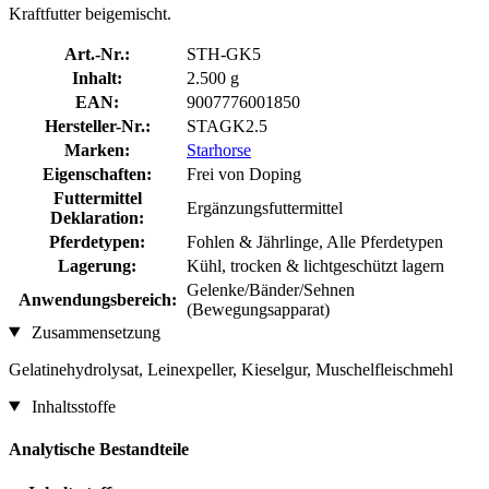
Kraftfutter beigemischt.
Art.-Nr.:
STH-GK5
Inhalt:
2.500 g
EAN:
9007776001850
Hersteller-Nr.:
STAGK2.5
Marken:
Starhorse
Eigenschaften:
Frei von Doping
Futtermittel
Ergänzungsfuttermittel
Deklaration:
Pferdetypen:
Fohlen & Jährlinge, Alle Pferdetypen
Lagerung:
Kühl, trocken & lichtgeschützt lagern
Gelenke/Bänder/Sehnen
Anwendungsbereich:
(Bewegungsapparat)
Zusammensetzung
Gelatinehydrolysat, Leinexpeller, Kieselgur, Muschelfleischmehl
Inhaltsstoffe
Analytische Bestandteile