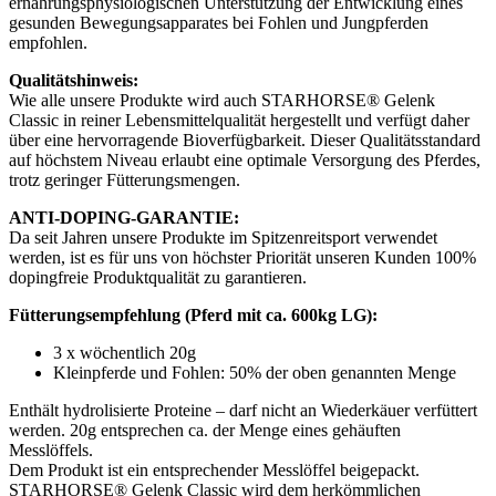
ernährungsphysiologischen Unterstützung der Entwicklung eines
gesunden Bewegungsapparates bei Fohlen und Jungpferden
empfohlen.
Qualitätshinweis:
Wie alle unsere Produkte wird auch STARHORSE® Gelenk
Classic in reiner Lebensmittelqualität hergestellt und verfügt daher
über eine hervorragende Bioverfügbarkeit. Dieser Qualitätsstandard
auf höchstem Niveau erlaubt eine optimale Versorgung des Pferdes,
trotz geringer Fütterungsmengen.
ANTI-DOPING-GARANTIE:
Da seit Jahren unsere Produkte im Spitzenreitsport verwendet
werden, ist es für uns von höchster Priorität unseren Kunden 100%
dopingfreie Produktqualität zu garantieren.
Fütterungsempfehlung (Pferd mit ca. 600kg LG):
3 x wöchentlich 20g
Kleinpferde und Fohlen: 50% der oben genannten Menge
Enthält hydrolisierte Proteine – darf nicht an Wiederkäuer verfüttert
werden. 20g entsprechen ca. der Menge eines gehäuften
Messlöffels.
Dem Produkt ist ein entsprechender Messlöffel beigepackt.
STARHORSE® Gelenk Classic wird dem herkömmlichen