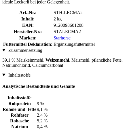
ideale Leckerli bei jeder Gelegenheit.
Art.-Nr.:
STH-LECMA2
Inhalt:
2 kg
EAN:
9120098601208
Hersteller-Nr.:
STALECMA2
Marken:
Starhorse
Futtermittel Deklaration:
Ergänzungsfuttermittel
Zusammensetzung
39,1 % Maiskeimmehl,
Weizenmehl
, Maismehl, pflanzliche Fette,
Natriumchlorid, Calciumcarbonat
Inhaltsstoffe
Analytische Bestandteile und Gehalte
Inhaltsstoffe
Rohprotein
9 %
Rohöle und -fette
9,1 %
Rohfaser
2,4 %
Rohasche
5,2 %
Natrium
0,4 %