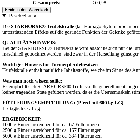
Gesamtpreis:
€ 60,98
Beide in den Warenkorb
Beschreibung
Die
STARHORSE® Teufelskralle
(lat. Harpagophytum procumbens
unterstützenden Effekts auf die gesunde Funktion der Gelenke gefütte
QUALITÄTSHINWEIS:
Bei der STARHORSE® Teufelskralle wird ausschließlich nur die luftg
maschinell getrocknet werden, sind zwar in der Herstellung günstiger,
Wichtiger Hinweis für Turnierpferdebesitzer:
Teufelskralle enthält natürliche Inhaltsstoffe, welche im Sinne des An
Was man noch wissen sollte:
Es empfiehlt sich STARHORSE® Teufelskralle generell nicht länger 
keiner tragenden Stute gefüttert werden, da es die Uterusmuskeln st
FÜTTERUNGSEMPFEHLUNG: (Pferd mit 600 kg LG)
1 x täglich ca. 15 g
ERGIEBIGKEIT:
1000 g Eimer ausreichend für ca. 67 Fütterungen
2500 g Eimer ausreichend für ca. 167 Fütterungen
5000 g Eimer ausreichend für ca. 334 Fütterungen