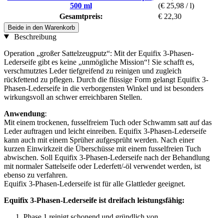
500 ml
(€ 25,98 / l)
Gesamtpreis:
€ 22,30
Beide in den Warenkorb
Beschreibung
Operation „großer Sattelzeugputz“: Mit der Equifix 3-Phasen-
Lederseife gibt es keine „unmögliche Mission“! Sie schafft es,
verschmutztes Leder tiefgreifend zu reinigen und zugleich
rückfettend zu pflegen. Durch die flüssige Form gelangt Equifix 3-
Phasen-Lederseife in die verborgensten Winkel und ist besonders
wirkungsvoll an schwer erreichbaren Stellen.
Anwendung
:
Mit einem trockenen, fusselfreiem Tuch oder Schwamm satt auf das
Leder auftragen und leicht einreiben. Equifix 3-Phasen-Lederseife
kann auch mit einem Sprüher aufgesprüht werden. Nach einer
kurzen Einwirkzeit die Überschüsse mit einem fusselfreien Tuch
abwischen. Soll Equifix 3-Phasen-Lederseife nach der Behandlung
mit normaler Sattelseife oder Lederfett/-öl verwendet werden, ist
ebenso zu verfahren.
Equifix 3-Phasen-Lederseife ist für alle Glattleder geeignet.
Equifix 3-Phasen-Lederseife ist dreifach leistungsfähig:
Phase 1 reinigt schonend und gründlich von