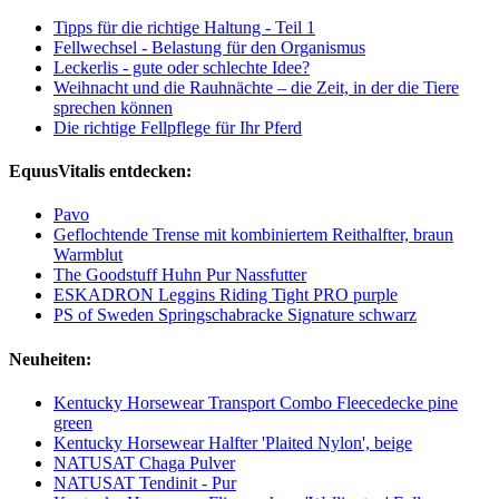
Tipps für die richtige Haltung - Teil 1
Fellwechsel - Belastung für den Organismus
Leckerlis - gute oder schlechte Idee?
Weihnacht und die Rauhnächte – die Zeit, in der die Tiere
sprechen können
Die richtige Fellpflege für Ihr Pferd
EquusVitalis entdecken:
Pavo
Geflochtende Trense mit kombiniertem Reithalfter, braun
Warmblut
The Goodstuff Huhn Pur Nassfutter
ESKADRON Leggins Riding Tight PRO purple
PS of Sweden Springschabracke Signature schwarz
Neuheiten:
Kentucky Horsewear Transport Combo Fleecedecke pine
green
Kentucky Horsewear Halfter 'Plaited Nylon', beige
NATUSAT Chaga Pulver
NATUSAT Tendinit - Pur