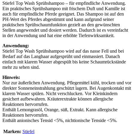
Stiefel Top Wash Sprühshampoo – für empfindliche Anwendung.
Ein praktisches Sprühshampoo mit frischem Duft und Kamille ist
auch für empfindliche Pferde geeignet. Das Shampoo ist auf den
PH-Wert des Pferdes abgestimmt und kann aufgrund seiner
praktischen Sprühschaumfunktion gezielt an den gewünschten
Stellen angewendet und dosiert werden. Dadurch ist es vereinfacht
in der Anwendung und hat eine erhöhte Tiefenwirksamkeit.
Anwendung:
Stiefel Top Wash Sprühshampoo wird auf das nasse Fell und bei
Bedarf auf das Langhaar aufgesprüht und einmassiert. Danach
einfach mit klarem Wasser abgespült bis keine Schaumrückstände
mehr zu sehen sind.
Hinweis:
Nur zur äußerlichen Anwendung. Pflegemittel kühl, trocken und vor
direkter Sonneneinstrahlung geschützt lagern. Bei Augenkontakt mit
klarem Wasser spülen. Nicht verschlucken. Vor Kleinkindern
gesichert aufbewahren. Kräuterextrakte können allergische
Reaktionen hervorrufen.
Enthält Lemongrasöl, Orange, süß, Extrakt. Kann allergische
Reaktionen hervorrufen.
Enthält anionisches Tensid <5%, nichtionische Tenside <5%.
Marken:
Stiefel