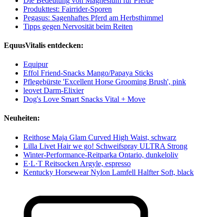
Die Bedeutung von Magnesium für Pferde
Produkttest: Fairrider-Sporen
Pegasus: Sagenhaftes Pferd am Herbsthimmel
Tipps gegen Nervosität beim Reiten
EquusVitalis entdecken:
Equipur
Effol Friend-Snacks Mango/Papaya Sticks
Pflegebürste 'Excellent Horse Grooming Brush', pink
leovet Darm-Elixier
Dog's Love Smart Snacks Vital + Move
Neuheiten:
Reithose Maja Glam Curved High Waist, schwarz
Lilla Livet Hair we go! Schweifspray ULTRA Strong
Winter-Performance-Reitparka Ontario, dunkeloliv
E·L·T Reitsocken Argyle, espresso
Kentucky Horsewear Nylon Lamfell Halfter Soft, black