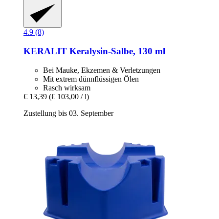
4.9 (8)
KERALIT
Keralysin-​Salbe, 130 ml
Bei Mauke, Ekzemen & Verletzungen
Mit extrem dünnflüssigen Ölen
Rasch wirksam
€ 13,39
(€ 103,00 / l)
Zustellung bis 03. September