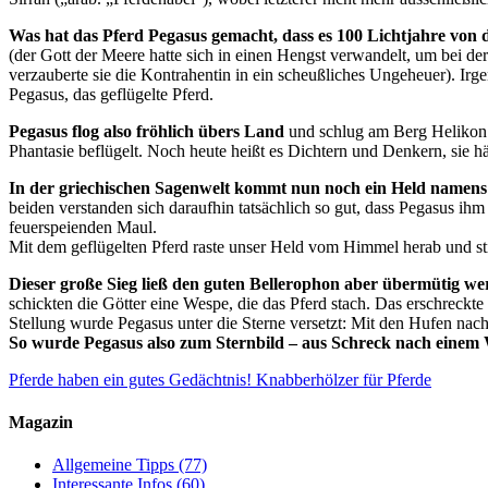
Was hat das Pferd Pegasus gemacht, dass es 100 Lichtjahre von
(der Gott der Meere hatte sich in einen Hengst verwandelt, um bei d
verzauberte sie die Kontrahentin in ein scheußliches Ungeheuer). I
Pegasus, das geflügelte Pferd.
Pegasus flog also fröhlich übers Land
und schlug am Berg Helikon 
Phantasie beflügelt. Noch heute heißt es Dichtern und Denkern, sie
In der griechischen Sagenwelt kommt nun noch ein Held namens 
beiden verstanden sich daraufhin tatsächlich so gut, dass Pegasus 
feuerspeienden Maul.
Mit dem geflügelten Pferd raste unser Held vom Himmel herab und sti
Dieser große Sieg ließ den guten Bellerophon aber übermütig w
schickten die Götter eine Wespe, die das Pferd stach. Das erschreck
Stellung wurde Pegasus unter die Sterne versetzt: Mit den Hufen na
So wurde Pegasus also zum Sternbild – aus Schreck nach einem 
Pferde haben ein gutes Gedächtnis!
Knabberhölzer für Pferde
Magazin
Allgemeine Tipps
(77)
Interessante Infos
(60)