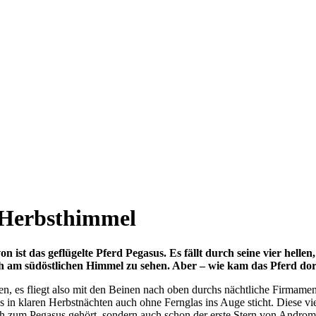
 Herbsthimmel
on ist das geflügelte Pferd Pegasus. Es fällt durch seine vier hel
ch am südöstlichen Himmel zu sehen. Aber – wie kam das Pferd do
en, es fliegt also mit den Beinen nach oben durchs nächtliche Firmame
as in klaren Herbstnächten auch ohne Fernglas ins Auge sticht. Diese vi
lich zum Pegasus gehört, sondern auch schon der erste Stern von Androme