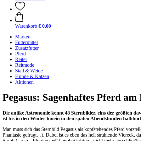
Warenkorb
€ 0,00
Marken
Futtermittel
Zusatzfutter
Pferd
Reiter
Reitmode
Stall & Weide
Hunde & Katzen
Aktionen
Pegasus: Sagenhaftes Pferd am
Die antike Astronomie kennt 48 Sternbilder, eins der größten dav
ist bis in den Winter hinein in den späten Abendstunden halbho
Man muss sich das Sternbild Pegasus als kopfstehendes Pferd vorstell
Phantasie gefragt…). Dabei ist es eben das hell strahlende Viereck, d
Sirrah („arab. „Pferdenabel“), wobei letzterer nicht mehr ausschließ