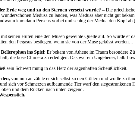
 der Erde weg und zu den Sternen versetzt wurde?
– Die griechische
er wunderschönen Medusa zu landen, was Medusa aber nicht gut bekam. A
rgendwann kam dann Perseus vorbei und schlug der Medua den Kopf ab (
mit seinen Hufen eine den Musen geweihte Quelle auf. So wurde er das
 hätten den Pegasus bestiegen, wenn sie von der Muse geküsst werden…
Bellerophon ins Spiel:
Er bekam von Athene im Traum besondere Züg
ihm half, die böse Chimera zu erledigen: Das war ein Ungeheuer, halb
eß sein Schwert mutig in das Herz der sagenhaften Scheußlichkeit.
erden,
von nun an zählte er sich selbst zu den Göttern und wollte zu ihn
te und sich vor Schmerzen aufbäumende Tier warf den siegestrunkenen 
ch oben und dem Rücken nach unten zeigend.
Wespenstich.