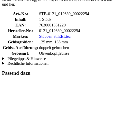
und her.
Art.-Nr.:
STB-0121_012630_00022254
Inhalt:
1 Stück
EAN:
7630001551220
Hersteller-Nr.:
0121_012630_00022254
Marken:
Stübben STEELtec
Gebissgrößen:
125 mm, 135 mm
Gebiss-Ausführung:
doppelt gebrochen
Gebissart:
Olivenkopfgebisse
Pflegetipps & Hinweise
Rechtliche Informationen
Passend dazu