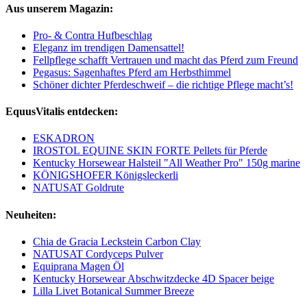
Aus unserem Magazin:
Pro- & Contra Hufbeschlag
Eleganz im trendigen Damensattel!
Fellpflege schafft Vertrauen und macht das Pferd zum Freund
Pegasus: Sagenhaftes Pferd am Herbsthimmel
Schöner dichter Pferdeschweif – die richtige Pflege macht’s!
EquusVitalis entdecken:
ESKADRON
IROSTOL EQUINE SKIN FORTE Pellets für Pferde
Kentucky Horsewear Halsteil "All Weather Pro" 150g marine
KÖNIGSHOFER Königsleckerli
NATUSAT Goldrute
Neuheiten:
Chia de Gracia Leckstein Carbon Clay
NATUSAT Cordyceps Pulver
Equiprana Magen Öl
Kentucky Horsewear Abschwitzdecke 4D Spacer beige
Lilla Livet Botanical Summer Breeze