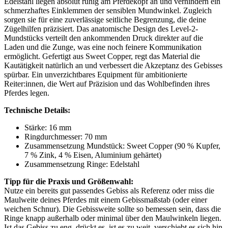
Edelstahl liegen absolut ruhig am Pferdekopf an und verhindern ein
schmerzhaftes Einklemmen der sensiblen Mundwinkel. Zugleich
sorgen sie für eine zuverlässige seitliche Begrenzung, die deine
Zügelhilfen präzisiert. Das anatomische Design des Level-2-
Mundstücks verteilt den ankommenden Druck direkter auf die
Laden und die Zunge, was eine noch feinere Kommunikation
ermöglicht. Gefertigt aus Sweet Copper, regt das Material die
Kautätigkeit natürlich an und verbessert die Akzeptanz des Gebisses
spürbar. Ein unverzichtbares Equipment für ambitionierte
Reiter:innen, die Wert auf Präzision und das Wohlbefinden ihres
Pferdes legen.
Technische Details:
Stärke: 16 mm
Ringdurchmesser: 70 mm
Zusammensetzung Mundstück: Sweet Copper (90 % Kupfer,
7 % Zink, 4 % Eisen, Aluminium gehärtet)
Zusammensetzung Ringe: Edelstahl
Tipp für die Praxis und Größenwahl:
Nutze ein bereits gut passendes Gebiss als Referenz oder miss die
Maulweite deines Pferdes mit einem Gebissmaßstab (oder einer
weichen Schnur). Die Gebissweite sollte so bemessen sein, dass die
Ringe knapp außerhalb oder minimal über den Maulwinkeln liegen.
Ist das Gebiss zu eng, drückt es, ist es zu weit, verschiebt es sich hin