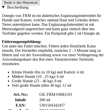
Beide in den Warenkorb
Beschreibung
Omeglo von TRM ist ein diätetisches Ergänzungsfuttermittel für
Hunde und Katzen, welches optimal Haut und Gelenke deines
Tieres unterstützen kann. Das Ergänzungsfuttermittel ist mit
Meeresalgenöl angereichert und kann ganz einfach über das
Tierfutter gegeben werden. Ein Pumpstoß gibt 2 ml Omeglo ab.
Fütterungsempfehlung:
Gut unter das Futter mischen. Füttere jeden Hund/jede Katze
einzeln. Der Hersteller empfiehlt, zunächst 2 - 3 Monate lang zu
füttern und vor der Anwendung sowie vor einer Verlängerung der
Anwendungsdauer den Rat eines Tierarztes/einer Tierärztin
einzuholen.
Kleine Hunde (bis zu 10 kg) und Katzen: 4 ml
Mittlere Hunde (10 - 25 kg): 6 ml
Große Hunde (25 - 40 kg): 8 ml
Sehr große Hunde (über 40 kg): 12 ml
Art.-Nr.:
GK-TRM-OMEG03
Inhalt:
200 ml
EAN:
5391504342457