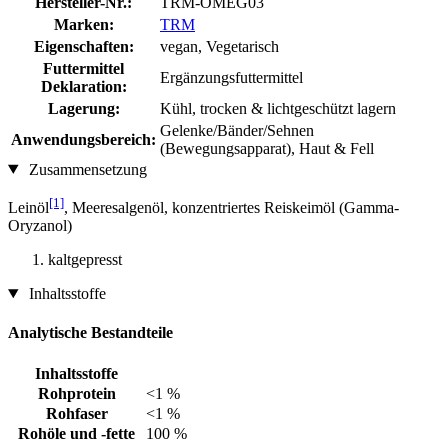
Hersteller-Nr.:
TRM-OMEG03
Marken:
TRM
Eigenschaften:
vegan, Vegetarisch
Futtermittel
Ergänzungsfuttermittel
Deklaration:
Lagerung:
Kühl, trocken & lichtgeschützt lagern
Gelenke/Bänder/Sehnen
Anwendungsbereich:
(Bewegungsapparat), Haut & Fell
Zusammensetzung
[1]
Leinöl
, Meeresalgenöl, konzentriertes Reiskeimöl (Gamma-
Oryzanol)
kaltgepresst
Inhaltsstoffe
Analytische Bestandteile
Inhaltsstoffe
Rohprotein
<1 %
Rohfaser
<1 %
Rohöle und -fette
100 %