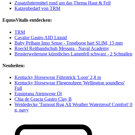
Zusatzfuttermittel rund um das Thema Haut & Fell
Katzenbedarf von TRM
EquusVitalis entdecken:
TRM
Cavalor Gastro AID Liquid
Baby Pelham Inno Sense - Tongboog hart SLIM, 15 mm
Roeckl Reithandschuh Messara - Naval Academy
Brusterweiterung künstliches Lammfell schwarz - 2 Schnallen
Neuheiten:
Kentucky Horsewear Führstrick 'Loop' 2,8 m
Kentucky Horsewear Fliegenohren 'Wellington soundless'
Full
Equiprana Atemwege Öl
Chia de Gracia Gastro Clay B
Weidedecke 'Turnout Rug All Weather Waterproof Comfort' 0
g, navy