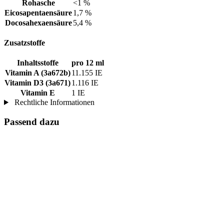
Rohasche
<1 %
Eicosapentaensäure
1,7 %
Docosahexaensäure
5,4 %
Zusatzstoffe
Inhaltsstoffe
pro 12 ml
Vitamin A (3a672b)
11.155 IE
Vitamin D3 (3a671)
1.116 IE
Vitamin E
1 IE
Rechtliche Informationen
Passend dazu