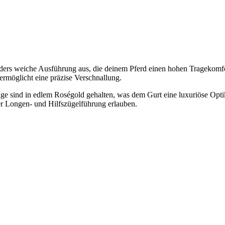
nders weiche Ausführung aus, die deinem Pferd einen hohen Tragekomfo
rmöglicht eine präzise Verschnallung.
läge sind in edlem Roségold gehalten, was dem Gurt eine luxuriöse Optik
 der Longen- und Hilfszügelführung erlauben.