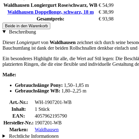
Waldhausen Longiergurt Rose/schwarz, WB
€ 54,99
Waldhausen Doppellonge, schwarz, 18 m
€ 38,99
Gesamtpreis:
€ 93,98
Beide in den Warenkorb
Beschreibung
Dieser
Longiergurt
von
Waldhausen
zeichnet sich durch seine beso
Bauchumfang ist dank der beiden Rollschnallen denkbar einfach und e
Ein besonderes Highlight für alle, die Wert auf Stil legen: Die Besch
platzierten Ringen, die dir eine flexible und individuelle Gestaltung
Maße:
Gebrauchslänge Pony:
1,50–1,85 m
Gebrauchslänge WB:
1,80–2,25 m
Art.-Nr.:
WH-1907201-WB
Inhalt:
1 Stück
EAN:
4057962195790
Hersteller-Nr.:
1907201-WB
Marken:
Waldhausen
Rechtliche Informationen