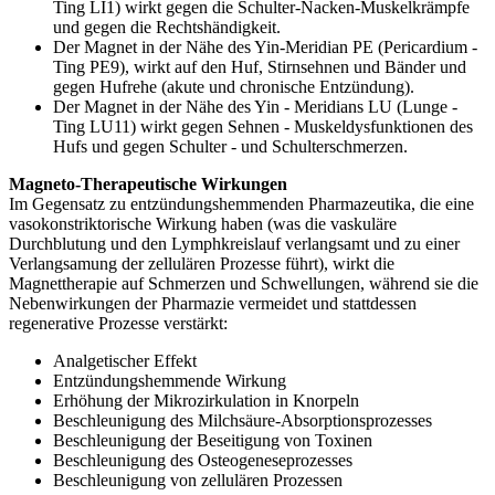
Ting LI1) wirkt gegen die Schulter-Nacken-Muskelkrämpfe
und gegen die Rechtshändigkeit.
Der Magnet in der Nähe des Yin-Meridian PE (Pericardium -
Ting PE9), wirkt auf den Huf, Stirnsehnen und Bänder und
gegen Hufrehe (akute und chronische Entzündung).
Der Magnet in der Nähe des Yin - Meridians LU (Lunge -
Ting LU11) wirkt gegen Sehnen - Muskeldysfunktionen des
Hufs und gegen Schulter - und Schulterschmerzen.
Magneto-Therapeutische Wirkungen
Im Gegensatz zu entzündungshemmenden Pharmazeutika, die eine
vasokonstriktorische Wirkung haben (was die vaskuläre
Durchblutung und den Lymphkreislauf verlangsamt und zu einer
Verlangsamung der zellulären Prozesse führt), wirkt die
Magnettherapie auf Schmerzen und Schwellungen, während sie die
Nebenwirkungen der Pharmazie vermeidet und stattdessen
regenerative Prozesse verstärkt:
Analgetischer Effekt
Entzündungshemmende Wirkung
Erhöhung der Mikrozirkulation in Knorpeln
Beschleunigung des Milchsäure-Absorptionsprozesses
Beschleunigung der Beseitigung von Toxinen
Beschleunigung des Osteogeneseprozesses
Beschleunigung von zellulären Prozessen