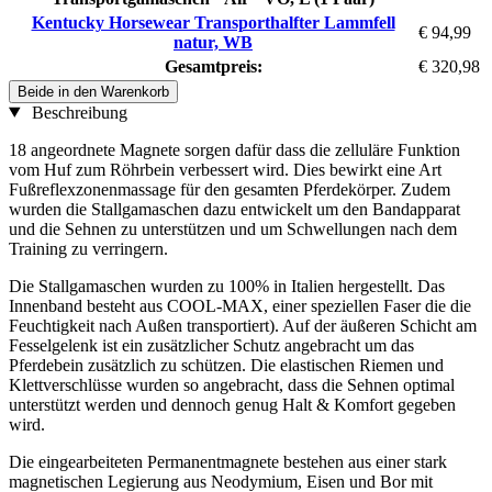
Kentucky Horsewear Transporthalfter Lammfell
€ 94,99
natur, WB
Gesamtpreis:
€ 320,98
Beide in den Warenkorb
Beschreibung
18 angeordnete Magnete sorgen dafür dass die zelluläre Funktion
vom Huf zum Röhrbein verbessert wird. Dies bewirkt eine Art
Fußreflexzonenmassage für den gesamten Pferdekörper. Zudem
wurden die Stallgamaschen dazu entwickelt um den Bandapparat
und die Sehnen zu unterstützen und um Schwellungen nach dem
Training zu verringern.
Die Stallgamaschen wurden zu 100% in Italien hergestellt. Das
Innenband besteht aus COOL-MAX, einer speziellen Faser die die
Feuchtigkeit nach Außen transportiert). Auf der äußeren Schicht am
Fesselgelenk ist ein zusätzlicher Schutz angebracht um das
Pferdebein zusätzlich zu schützen. Die elastischen Riemen und
Klettverschlüsse wurden so angebracht, dass die Sehnen optimal
unterstützt werden und dennoch genug Halt & Komfort gegeben
wird.
Die eingearbeiteten Permanentmagnete bestehen aus einer stark
magnetischen Legierung aus Neodymium, Eisen und Bor mit