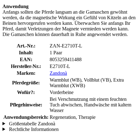
Anwendung
Anfangs sollten die Pferde langsam an die Gamaschen gewöhnt
werden, da die magnetische Wirkung ein Gefühl von Kitzeln an den
Beinen hervorgerufen werden kann. Überwachen Sie anfangs Ihr
Pferd, damit Verletzungen der Magnete vermieden werden kann.
Die Gamaschen können dauerhaft in Ruhe angewendet werden.
Art.-Nr.:
ZAN-E2710T-L
Inhalt:
1 Paar
EAN:
8053259411488
Hersteller-Nr.:
E2710T-L
Marken:
Zandonà
Warmblut (WB), Vollblut (VB), Extra
Pferdegröße:
Warmblut (XWB)
Wofür?:
Vorderbeine
Bei Verschmutzung mit einem feuchten
Pflegehinweise:
Tuch abwischen, Handwäsche mit kaltem
Wasser
Anwendungsbereich:
Regeneration, Therapie
Größentabelle Zandonà
Rechtliche Informationen