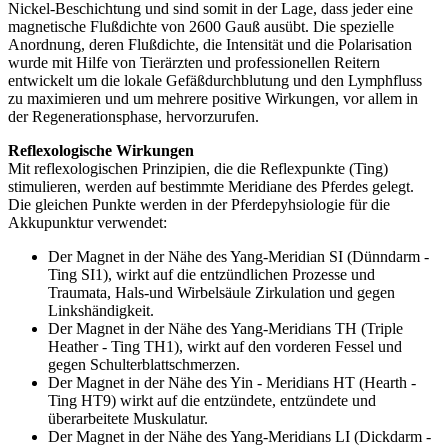
Nickel-Beschichtung und sind somit in der Lage, dass jeder eine
magnetische Flußdichte von 2600 Gauß ausübt. Die spezielle
Anordnung, deren Flußdichte, die Intensität und die Polarisation
wurde mit Hilfe von Tierärzten und professionellen Reitern
entwickelt um die lokale Gefäßdurchblutung und den Lymphfluss
zu maximieren und um mehrere positive Wirkungen, vor allem in
der Regenerationsphase, hervorzurufen.
Reflexologische Wirkungen
Mit reflexologischen Prinzipien, die die Reflexpunkte (Ting)
stimulieren, werden auf bestimmte Meridiane des Pferdes gelegt.
Die gleichen Punkte werden in der Pferdepyhsiologie für die
Akkupunktur verwendet:
Der Magnet in der Nähe des Yang-Meridian SI (Dünndarm -
Ting SI1), wirkt auf die entzündlichen Prozesse und
Traumata, Hals-und Wirbelsäule Zirkulation und gegen
Linkshändigkeit.
Der Magnet in der Nähe des Yang-Meridians TH (Triple
Heather - Ting TH1), wirkt auf den vorderen Fessel und
gegen Schulterblattschmerzen.
Der Magnet in der Nähe des Yin - Meridians HT (Hearth -
Ting HT9) wirkt auf die entzündete, entzündete und
überarbeitete Muskulatur.
Der Magnet in der Nähe des Yang-Meridians LI (Dickdarm -