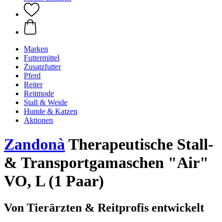
Marken
Futtermittel
Zusatzfutter
Pferd
Reiter
Reitmode
Stall & Weide
Hunde & Katzen
Aktionen
Zandonà
Therapeutische Stall-
& Transportgamaschen "Air"
VO, L (1 Paar)
Von Tierärzten & Reitprofis entwickelt