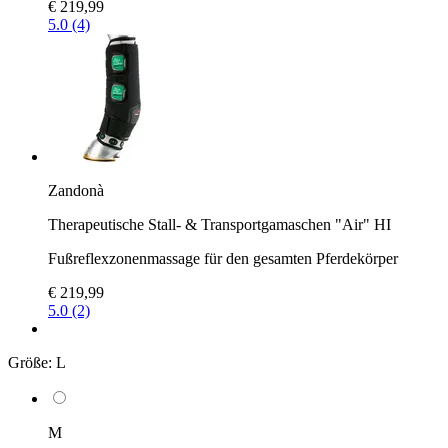
€ 219,99
5.0 (4)
Zandonà
Therapeutische Stall- & Transportgamaschen "Air" HI
Fußreflexzonenmassage für den gesamten Pferdekörper
€ 219,99
5.0 (2)
Größe:
L
M