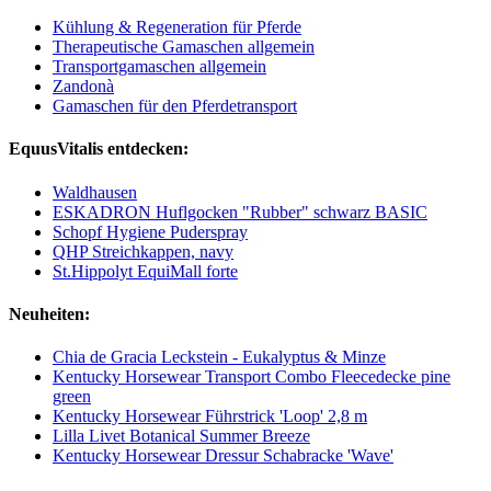
Kühlung & Regeneration für Pferde
Therapeutische Gamaschen allgemein
Transportgamaschen allgemein
Zandonà
Gamaschen für den Pferdetransport
EquusVitalis entdecken:
Waldhausen
ESKADRON Huflgocken "Rubber" schwarz BASIC
Schopf Hygiene Puderspray
QHP Streichkappen, navy
St.Hippolyt EquiMall forte
Neuheiten:
Chia de Gracia Leckstein - Eukalyptus & Minze
Kentucky Horsewear Transport Combo Fleecedecke pine
green
Kentucky Horsewear Führstrick 'Loop' 2,8 m
Lilla Livet Botanical Summer Breeze
Kentucky Horsewear Dressur Schabracke 'Wave'