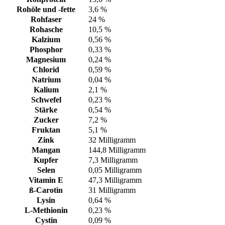
Rohöle und -fette
3,6 %
Rohfaser
24 %
Rohasche
10,5 %
Kalzium
0,56 %
Phosphor
0,33 %
Magnesium
0,24 %
Chlorid
0,59 %
Natrium
0,04 %
Kalium
2,1 %
Schwefel
0,23 %
Stärke
0,54 %
Zucker
7,2 %
Fruktan
5,1 %
Zink
32 Milligramm
Mangan
144,8 Milligramm
Kupfer
7,3 Milligramm
Selen
0,05 Milligramm
Vitamin E
47,3 Milligramm
ß-Carotin
31 Milligramm
Lysin
0,64 %
L-Methionin
0,23 %
Cystin
0,09 %