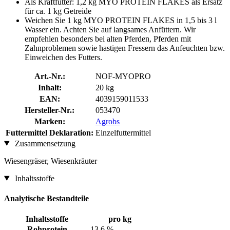
Als Kraftfutter: 1,2 kg MYO PROTEIN FLAKES als Ersatz
für ca. 1 kg Getreide
Weichen Sie 1 kg MYO PROTEIN FLAKES in 1,5 bis 3 l
Wasser ein. Achten Sie auf langsames Anfüttern. Wir
empfehlen besonders bei alten Pferden, Pferden mit
Zahnproblemen sowie hastigen Fressern das Anfeuchten bzw.
Einweichen des Futters.
Art.-Nr.:
NOF-MYOPRO
Inhalt:
20 kg
EAN:
4039159011533
Hersteller-Nr.:
053470
Marken:
Agrobs
Futtermittel Deklaration:
Einzelfuttermittel
Zusammensetzung
Wiesengräser, Wiesenkräuter
Inhaltsstoffe
Analytische Bestandteile
Inhaltsstoffe
pro kg
Rohprotein
13,6 %