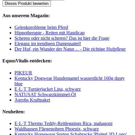
Dieses Produkt bewerten
Aus unserem Magazin:
Gelenkprobleme beim Pferd
Hippotherapie - Reiten mit Handicap
Scheren oder nicht scheren? Das ist hier die Frage
Eleganz im trendigen Damensattel!
Der Huf, ein Wunder der Natur… - Die richtige Hufpflege
EquusVitalis entdecken:
PIKEUR
Kentucky Dogwear Hundemantel wasserdicht 160g dusty
blue
E·L·T Turnierjacket Lina, schwarz
NATUSAT Schwarzkümmel-Öl
Agrobs Kraftpaket
Neuheiten:
E·L·T Thermo Teddy-Reitleggings Rica, mahagoni
Waldhausen Fliegenohren Phoenix, schwarz
Kentucky Horsewear Spring Schabracke 'Plaited 3D Logo'