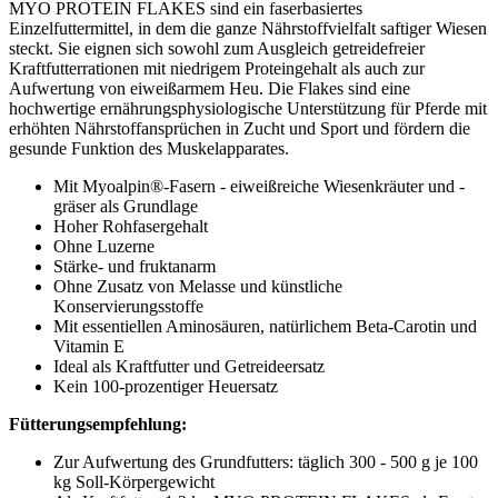
MYO PROTEIN FLAKES sind ein faserbasiertes
Einzelfuttermittel, in dem die ganze Nährstoffvielfalt saftiger Wiesen
steckt. Sie eignen sich sowohl zum Ausgleich getreidefreier
Kraftfutterrationen mit niedrigem Proteingehalt als auch zur
Aufwertung von eiweißarmem Heu. Die Flakes sind eine
hochwertige ernährungsphysiologische Unterstützung für Pferde mit
erhöhten Nährstoffansprüchen in Zucht und Sport und fördern die
gesunde Funktion des Muskelapparates.
Mit Myoalpin®-Fasern - eiweißreiche Wiesenkräuter und -
gräser als Grundlage
Hoher Rohfasergehalt
Ohne Luzerne
Stärke- und fruktanarm
Ohne Zusatz von Melasse und künstliche
Konservierungsstoffe
Mit essentiellen Aminosäuren, natürlichem Beta-Carotin und
Vitamin E
Ideal als Kraftfutter und Getreideersatz
Kein 100-prozentiger Heuersatz
Fütterungsempfehlung:
Zur Aufwertung des Grundfutters: täglich 300 - 500 g je 100
kg Soll-Körpergewicht