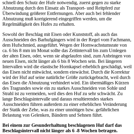
schnell den Schutz der Hufe notwendig, zuerst gegen zu starke
Abnutzung durch den Einsatz als Transport- und Reitpferd zur
Überwindung größerer Entfernungen. Aber auch bei fehlender
Abnutzung muß korrigierend eingegriffen werden, um die
Regelmäßigkeit des Hufes zu erhalten.
Sowohl der Beschlag mit Eisen oder Kunststoff, als auch das
Ausschneiden des Barhufgängers wird in der Regel vom Fachmann,
dem Hufschmied, ausgeführt. Wegen der Hornwachstumsrate von
ca. 6 bis 8 mm im Monat sollte das Zeitintervall bis zum Umlegen
der alten Eisen, oder, wenn sie abgelaufen sind, zum Anbringen von
neuen Eisen, nicht länger als 6 bis 8 Wochen sein. Bei längeren
Intervallen wird die elastische Hornkapsel erheblich geschädigt, weil
das Eisen nicht mitwächst, sondern einwächst. Durch die Korrektur
wird der Huf auf seine natürliche Größe zurückgebracht, weil durch
das Eisen die Abnutzung verhindert wird. Ein übermäßiges Kürzen
des Tragrandes sowie ein zu starkes Ausschneiden von Sohle und
Strahl ist zu vermeiden, weil dies den Huf zu sehr schwächt. Zu
lange Beschlagsintervalle und daraus resultierendes starkes
Ausschneiden führen außerdem zu einer erheblichen Veränderung
der Statik der Zehe, was zu einer unnötigen bzw. gefährlichen
Belastung von Gelenken, Bändern und Sehnen führt.
Bei einem zur Gesunderhaltung beschlagenen Huf darf das
Beschlagsintervall nicht länger als 6 -8 Wochen betragen.