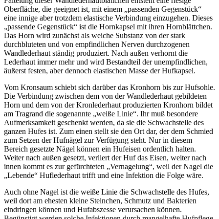
Fältelung dieser Wandlederhautblättchen entsteht eine riesige
Oberfläche, die geeignet ist, mit einem „passenden Gegenstück“
eine innige aber trotzdem elastische Verbindung einzugehen. Dieses
„passende Gegenstück“ ist die Hornkapsel mit ihren Hornblättchen.
Das Horn wird zunächst als weiche Substanz von der stark
durchbluteten und von empfindlichen Nerven durchzogenen
Wandlederhaut ständig produziert. Nach außen verhornt die
Lederhaut immer mehr und wird Bestandteil der unempfindlichen,
äußerst festen, aber dennoch elastischen Masse der Hufkapsel.
Vom Kronsaum schiebt sich darüber das Kronhorn bis zur Hufsohle.
Die Verbindung zwischen dem von der Wandlederhaut gebildeten
Horn und dem von der Kronlederhaut produzierten Kronhorn bildet
am Tragrand die sogenannte „weiße Linie“. Ihr muß besondere
Aufmerksamkeit geschenkt werden, da sie die Schwachstelle des
ganzen Hufes ist. Zum einen stellt sie den Ort dar, der dem Schmied
zum Setzen der Hufnägel zur Verfügung steht. Nur in diesem
Bereich gesetzte Nägel können ein Hufeisen ordentlich halten.
Weiter nach außen gesetzt, verliert der Huf das Eisen, weiter nach
innen kommt es zur gefürchteten „Vernagelung“, weil der Nagel die
„Lebende“ Huflederhaut trifft und eine Infektion die Folge wäre.
Auch ohne Nagel ist die weiße Linie die Schwachstelle des Hufes,
weil dort am ehesten kleine Steinchen, Schmutz und Bakterien
eindringen können und Hufabszesse verursachen können.
Begünstigt werden solche Infektionen durch mangelhafte Hufpflege,