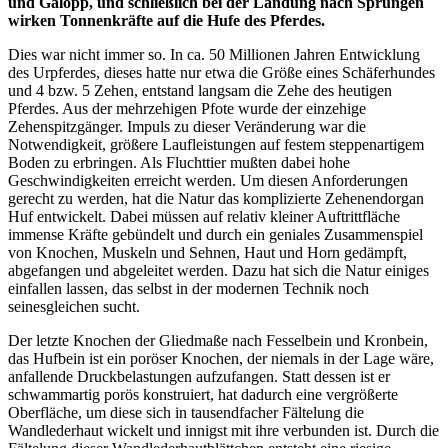
und Galopp, und schließlich bei der Landung nach Sprüngen
wirken Tonnenkräfte auf die Hufe des Pferdes.
Dies war nicht immer so. In ca. 50 Millionen Jahren Entwicklung
des Urpferdes, dieses hatte nur etwa die Größe eines Schäferhundes
und 4 bzw. 5 Zehen, entstand langsam die Zehe des heutigen
Pferdes. Aus der mehrzehigen Pfote wurde der einzehige
Zehenspitzgänger. Impuls zu dieser Veränderung war die
Notwendigkeit, größere Laufleistungen auf festem steppenartigem
Boden zu erbringen. Als Fluchttier mußten dabei hohe
Geschwindigkeiten erreicht werden. Um diesen Anforderungen
gerecht zu werden, hat die Natur das komplizierte Zehenendorgan
Huf entwickelt. Dabei müssen auf relativ kleiner Auftrittfläche
immense Kräfte gebündelt und durch ein geniales Zusammenspiel
von Knochen, Muskeln und Sehnen, Haut und Horn gedämpft,
abgefangen und abgeleitet werden. Dazu hat sich die Natur einiges
einfallen lassen, das selbst in der modernen Technik noch
seinesgleichen sucht.
Der letzte Knochen der Gliedmaße nach Fesselbein und Kronbein,
das Hufbein ist ein poröser Knochen, der niemals in der Lage wäre,
anfallende Druckbelastungen aufzufangen. Statt dessen ist er
schwammartig porös konstruiert, hat dadurch eine vergrößerte
Oberfläche, um diese sich in tausendfacher Fältelung die
Wandlederhaut wickelt und innigst mit ihre verbunden ist. Durch die