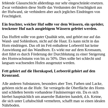
fehlende Glasurschicht allderdings nur sehr eingeschränkt ersetzen.
Zwar verhindern diese Stoffe das Verdunsten der Feuchtigkeit aus
der Hufwand, sie verhindern aber auch jegliches Eindringen von
Feuchtigkeit.
Ein feuchter, weicher Huf sollte vor dem Wässern, ein spröder,
trockener Huf nach ausgiebigem Wässern gefettet werden.
Das Huffett sollte von guter Qualität sein, und gehört nur auf das
Wand- und Sohlenhorn, nicht auf die Haut. Es kann nicht in das
Horn eindringen. Das oft im Fett enthaltene Lorbeeröl hat keine
Auswirkung auf das Wandhorn. Es wirkt nur auf dem Kronsaum,
dort führt es durch Förderung der Durchblutung zu einer Steigerung
des Hornwachstums von bis zu 50%. Dies sollte bei schlecht und
langsam wachsenden Hufen ausgenutzt werden.
Fett gehört auf die Hornkapsel, Lorbeeröl gehört auf den
Kronrand.
Alle anderen Substanzen, besonders aber Teer, Farben und Lacke,
gehören nicht an die Hufe. Sie versiegeln die Oberfläche des Horns
und schließen bereits vorhandene Fäulniserreger ein. Da es sich
hierbei hauptsächlich um anaerobe Bakterien handelt, d.h. Keime,
die sich unter Luftabschluß vermehren, schafft man so einen idealen
Nährboden.