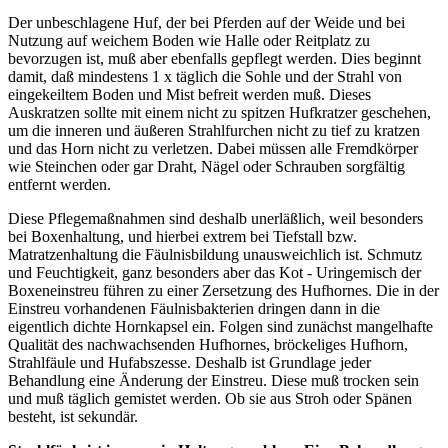
Der unbeschlagene Huf, der bei Pferden auf der Weide und bei
Nutzung auf weichem Boden wie Halle oder Reitplatz zu
bevorzugen ist, muß aber ebenfalls gepflegt werden. Dies beginnt
damit, daß mindestens 1 x täglich die Sohle und der Strahl von
eingekeiltem Boden und Mist befreit werden muß. Dieses
Auskratzen sollte mit einem nicht zu spitzen Hufkratzer geschehen,
um die inneren und äußeren Strahlfurchen nicht zu tief zu kratzen
und das Horn nicht zu verletzen. Dabei müssen alle Fremdkörper
wie Steinchen oder gar Draht, Nägel oder Schrauben sorgfältig
entfernt werden.
Diese Pflegemaßnahmen sind deshalb unerläßlich, weil besonders
bei Boxenhaltung, und hierbei extrem bei Tiefstall bzw.
Matratzenhaltung die Fäulnisbildung unausweichlich ist. Schmutz
und Feuchtigkeit, ganz besonders aber das Kot - Uringemisch der
Boxeneinstreu führen zu einer Zersetzung des Hufhornes. Die in der
Einstreu vorhandenen Fäulnisbakterien dringen dann in die
eigentlich dichte Hornkapsel ein. Folgen sind zunächst mangelhafte
Qualität des nachwachsenden Hufhornes, bröckeliges Hufhorn,
Strahlfäule und Hufabszesse. Deshalb ist Grundlage jeder
Behandlung eine Änderung der Einstreu. Diese muß trocken sein
und muß täglich gemistet werden. Ob sie aus Stroh oder Spänen
besteht, ist sekundär.