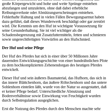
große Körpergewicht und hohe und weite Sprünge entstehen
abzufangen und umzuleiten, ohne daß dabei erhebliche
Reibungsverluste oder Abnützungserscheinugen entstehen.
Fehlerhafte Haltung und in vielen Fällen Bewegungsarmut haben
dazu geführt, daß dieses Wunderwerk beschädigt oder gar zerstört
wird. Die Kenntnis um den Huf ist wichtigste Voraussetzung für
seine Gesunderhaltung. Sie ist viel wichtiger als die
Schadensbegrenzung mit Zusatzfuttermitteln, fetten und schmieren
sowie ungerechtfertigten Vorwürfen an den Hufschmied.
Der Huf und seine Pflege
Der Huf des Pferdes hat sich in einer über 50 Millionen Jahre
dauernden Entwicklungsgeschichte von einer hundeähnlichen Pfote
zu dem hochkomplizierten Zehenendorgan des heutigen Pferdes
entwickelt.
Dieser Huf und sein äußeres Baumaterial, das Hufhorn, das sich in
das innere Blättchenhorn, das äußere Röhrchenhorn und das untere
Sohlenhorn einteilen läßt, wurde von der Natur so ausgestattet, daß
er keiner Pflege bedarf. Unterschiedliche Abnutzung und
Bodenverhältnisse sowie Einwirkung von Feuchtigkeit wurden
durch Selbstregulation ausgeglichen.
Erst die Nutzung des Pferdes durch den Menschen machte sehr