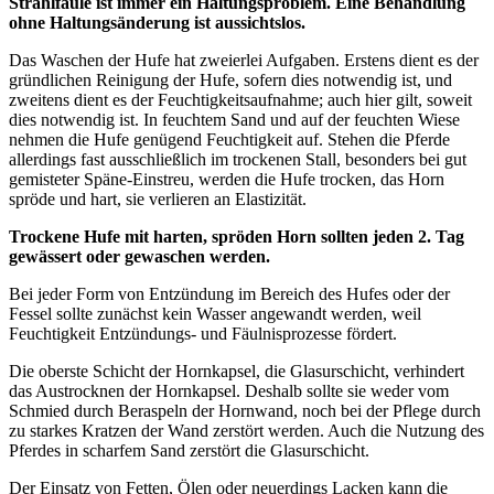
Strahlfäule ist immer ein Haltungsproblem. Eine Behandlung
ohne Haltungsänderung ist aussichtslos.
Das Waschen der Hufe hat zweierlei Aufgaben. Erstens dient es der
gründlichen Reinigung der Hufe, sofern dies notwendig ist, und
zweitens dient es der Feuchtigkeitsaufnahme; auch hier gilt, soweit
dies notwendig ist. In feuchtem Sand und auf der feuchten Wiese
nehmen die Hufe genügend Feuchtigkeit auf. Stehen die Pferde
allerdings fast ausschließlich im trockenen Stall, besonders bei gut
gemisteter Späne-Einstreu, werden die Hufe trocken, das Horn
spröde und hart, sie verlieren an Elastizität.
Trockene Hufe mit harten, spröden Horn sollten jeden 2. Tag
gewässert oder gewaschen werden.
Bei jeder Form von Entzündung im Bereich des Hufes oder der
Fessel sollte zunächst kein Wasser angewandt werden, weil
Feuchtigkeit Entzündungs- und Fäulnisprozesse fördert.
Die oberste Schicht der Hornkapsel, die Glasurschicht, verhindert
das Austrocknen der Hornkapsel. Deshalb sollte sie weder vom
Schmied durch Beraspeln der Hornwand, noch bei der Pflege durch
zu starkes Kratzen der Wand zerstört werden. Auch die Nutzung des
Pferdes in scharfem Sand zerstört die Glasurschicht.
Der Einsatz von Fetten, Ölen oder neuerdings Lacken kann die