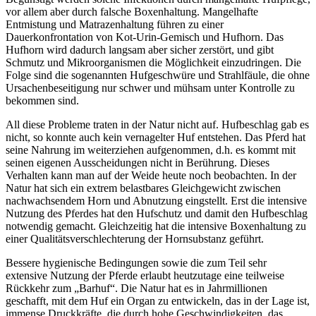
vor allem aber durch falsche Boxenhaltung. Mangelhafte
Entmistung und Matrazenhaltung führen zu einer
Dauerkonfrontation von Kot-Urin-Gemisch und Hufhorn. Das
Hufhorn wird dadurch langsam aber sicher zerstört, und gibt
Schmutz und Mikroorganismen die Möglichkeit einzudringen. Die
Folge sind die sogenannten Hufgeschwüre und Strahlfäule, die ohne
Ursachenbeseitigung nur schwer und mühsam unter Kontrolle zu
bekommen sind.
All diese Probleme traten in der Natur nicht auf. Hufbeschlag gab es
nicht, so konnte auch kein vernagelter Huf entstehen. Das Pferd hat
seine Nahrung im weiterziehen aufgenommen, d.h. es kommt mit
seinen eigenen Ausscheidungen nicht in Berührung. Dieses
Verhalten kann man auf der Weide heute noch beobachten. In der
Natur hat sich ein extrem belastbares Gleichgewicht zwischen
nachwachsendem Horn und Abnutzung eingstellt. Erst die intensive
Nutzung des Pferdes hat den Hufschutz und damit den Hufbeschlag
notwendig gemacht. Gleichzeitig hat die intensive Boxenhaltung zu
einer Qualitätsverschlechterung der Hornsubstanz geführt.
Bessere hygienische Bedingungen sowie die zum Teil sehr
extensive Nutzung der Pferde erlaubt heutzutage eine teilweise
Rückkehr zum „Barhuf“. Die Natur hat es in Jahrmillionen
geschafft, mit dem Huf ein Organ zu entwickeln, das in der Lage ist,
immense Druckkräfte, die durch hohe Geschwindigkeiten, das