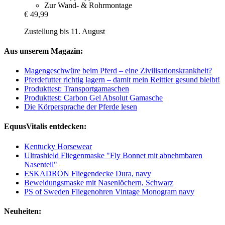
Zur Wand- & Rohrmontage
€ 49,99
Zustellung bis 11. August
Aus unserem Magazin:
Magengeschwüre beim Pferd – eine Zivilisationskrankheit?
Pferdefutter richtig lagern – damit mein Reittier gesund bleibt!
Produkttest: Transportgamaschen
Produkttest: Carbon Gel Absolut Gamasche
Die Körpersprache der Pferde lesen
EquusVitalis entdecken:
Kentucky Horsewear
Ultrashield Fliegenmaske "Fly Bonnet mit abnehmbaren
Nasenteil"
ESKADRON Fliegendecke Dura, navy
Beweidungsmaske mit Nasenlöchern, Schwarz
PS of Sweden Fliegenohren Vintage Monogram navy
Neuheiten: