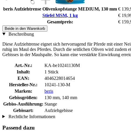
beris Aufziehtrense Olivenkopfstange MEDIUM, 130 mm
€ 139,
Stiefel MSM, 1 kg
€ 19,9
Gesamtpreis:
€ 159,
Beide in den Warenkorb
Beschreibung
Diese Aufziehtrense eignet sich hervorragend für Pferde mit einer Ne
ruhig im Maul des Pferdes. Durch die seitlichen Oliven wird zudem
Gebisses in der Maulspalte. So kann eine verstärkte Einwirkung errei
Art.-Nr.:
KA-be10241130M
Inhalt:
1 Stück
EAN:
4046228014654
Hersteller-Nr.:
10241-130-M
Marken:
beris
Gebissgrößen:
130 mm, 140 mm
Gebiss-Ausführung:
Stange
Gebissart:
Aufziehgebisse
Rechtliche Informationen
Passend dazu