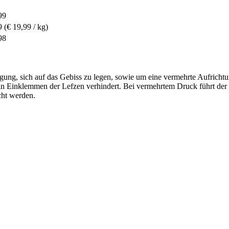
99
9
(€ 19,99 / kg)
98
igung, sich auf das Gebiss zu legen, sowie um eine vermehrte Aufrichtu
 ein Einklemmen der Lefzen verhindert. Bei vermehrtem Druck führt d
cht werden.