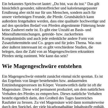
Ein bekanntes Sprichwort lautet: „Du bist, was du isst.“ Das gilt
hinsichtlich gesunder, nährstoffreicher und kalorienangepasster
Ernährung aber nicht nur für uns Menschen, sondern auch für
unsere vierbeinigen Freunde, die Pferde. Grundsätzlich kann
außerdem festgehalten werden, dass eine qualitativ hochwertige und
auf den speziellen Bedarf von Pferden abgestimmte Fütterung heute
keine Zauberei mehr ist. Es gibt eine Unzahl an Basis- und
Mineralfuttermischungen, getreide- bzw. zuckerfreien
Kompaktmüslis und auch jede erdenkliche andere Form von
Zusatzfuttermitteln und Co. gegen und für jedes Thema. Was nun
aber äußerst interessant ist: es gibt verschiedene Studien, die
belegen, dass die Zahl von an Magengeschwüren erkrankten
Pferden stetig zunimmt. Wie kann das sein?
Wie Magengeschwüre entstehen
Ein Magengeschwür entsteht zunächst einmal nicht spontan. Es ist
das Ergebnis von länger bestehenden bzw. andauernden
Entzündungsprozessen im Körper. Verantwortlich dafür ist oft die
Magensäure. Diese wird permanent produziert, um dem natürlichen
Verhalten des Pferdes zu entsprechen. Dieses natürliche Verhalten
besteht eigentlich darin, den Großteil des Tages faserreiches
Raufutter zu fressen. Zu viel Magensäure wird dann normalerweise
durch den Speichel, der viele bicarbonathaltige Inhaltsstoffe enthält,