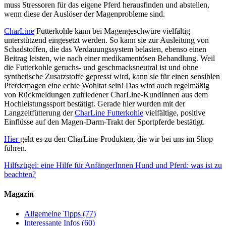
muss Stressoren für das eigene Pferd herausfinden und abstellen,
wenn diese der Auslöser der Magenprobleme sind.
CharLine
Futterkohle kann bei Magengeschwüre vielfältig
unterstützend eingesetzt werden. So kann sie zur Ausleitung von
Schadstoffen, die das Verdauungssystem belasten, ebenso einen
Beitrag leisten, wie nach einer medikamentösen Behandlung. Weil
die Futterkohle geruchs- und geschmacksneutral ist und ohne
synthetische Zusatzstoffe gepresst wird, kann sie für einen sensiblen
Pferdemagen eine echte Wohltat sein! Das wird auch regelmäßig
von Rückmeldungen zufriedener CharLine-KundInnen aus dem
Hochleistungssport bestätigt. Gerade hier wurden mit der
Langzeitfütterung der
CharLine Futterkohle
vielfältige, positive
Einflüsse auf den Magen-Darm-Trakt der Sportpferde bestätigt.
Hier
geht es zu den CharLine-Produkten, die wir bei uns im Shop
führen.
Hilfszügel: eine Hilfe für AnfängerInnen
Hund und Pferd: was ist zu
beachten?
Magazin
Allgemeine Tipps
(77)
Interessante Infos
(60)