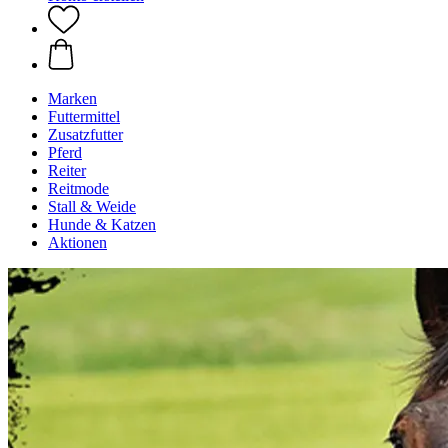
Marken
Futtermittel
Zusatzfutter
Pferd
Reiter
Reitmode
Stall & Weide
Hunde & Katzen
Aktionen