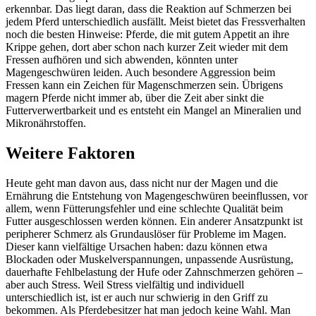
erkennbar. Das liegt daran, dass die Reaktion auf Schmerzen bei
jedem Pferd unterschiedlich ausfällt. Meist bietet das Fressverhalten
noch die besten Hinweise: Pferde, die mit gutem Appetit an ihre
Krippe gehen, dort aber schon nach kurzer Zeit wieder mit dem
Fressen aufhören und sich abwenden, könnten unter
Magengeschwüren leiden. Auch besondere Aggression beim
Fressen kann ein Zeichen für Magenschmerzen sein. Übrigens
magern Pferde nicht immer ab, über die Zeit aber sinkt die
Futterverwertbarkeit und es entsteht ein Mangel an Mineralien und
Mikronährstoffen.
Weitere Faktoren
Heute geht man davon aus, dass nicht nur der Magen und die
Ernährung die Entstehung von Magengeschwüren beeinflussen, vor
allem, wenn Fütterungsfehler und eine schlechte Qualität beim
Futter ausgeschlossen werden können. Ein anderer Ansatzpunkt ist
peripherer Schmerz als Grundauslöser für Probleme im Magen.
Dieser kann vielfältige Ursachen haben: dazu können etwa
Blockaden oder Muskelverspannungen, unpassende Ausrüstung,
dauerhafte Fehlbelastung der Hufe oder Zahnschmerzen gehören –
aber auch Stress. Weil Stress vielfältig und individuell
unterschiedlich ist, ist er auch nur schwierig in den Griff zu
bekommen. Als Pferdebesitzer hat man jedoch keine Wahl. Man