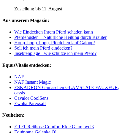
Zustellung bis 11. August
Aus unserem Magazin:
Wie Eindecken Ihrem Pferd schaden kann
Pferdehusten – Natürliche Heilung durch Kräuter
Hopp, hopp, hopp, Pferdchen lauf Galopp!
Soll ich mein Pferd eindecken?
Insektenplage - wie schütze ich mein Pferd?
EquusVitalis entdecken:
NAF
NAF Instant Magic
ESKADRON Gamaschen GLAMSLATE FAUXFUR,
cassis
Cavalor CoolSens
Ewalia Parexsaft
Neuheiten:
E·L·T Reithose Comfort Ride Glam, weiß
Equiprana Gelenke Öl