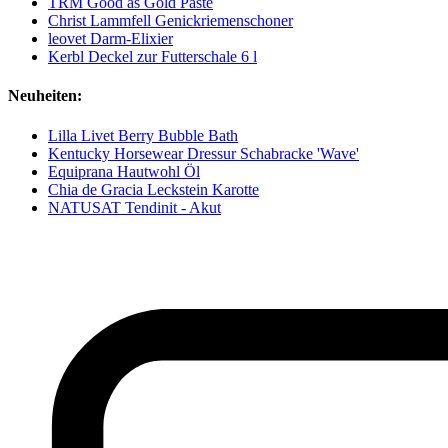
TRM Good as Gold Paste
Christ Lammfell Genickriemenschoner
leovet Darm-Elixier
Kerbl Deckel zur Futterschale 6 l
Neuheiten:
Lilla Livet Berry Bubble Bath
Kentucky Horsewear Dressur Schabracke 'Wave'
Equiprana Hautwohl Öl
Chia de Gracia Leckstein Karotte
NATUSAT Tendinit - Akut