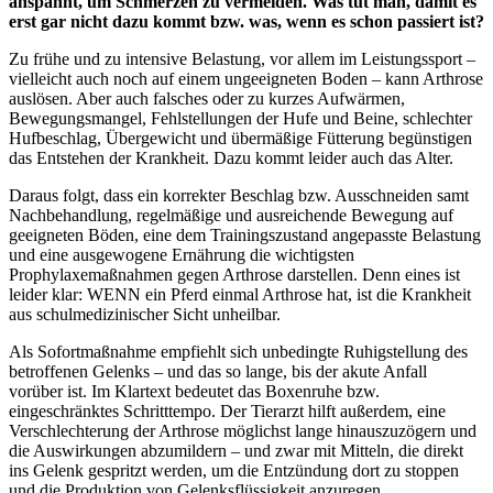
anspannt, um Schmerzen zu vermeiden. Was tut man, damit es
erst gar nicht dazu kommt bzw. was, wenn es schon passiert ist?
Zu frühe und zu intensive Belastung, vor allem im Leistungssport –
vielleicht auch noch auf einem ungeeigneten Boden – kann Arthrose
auslösen. Aber auch falsches oder zu kurzes Aufwärmen,
Bewegungsmangel, Fehlstellungen der Hufe und Beine, schlechter
Hufbeschlag, Übergewicht und übermäßige Fütterung begünstigen
das Entstehen der Krankheit. Dazu kommt leider auch das Alter.
Daraus folgt, dass ein korrekter Beschlag bzw. Ausschneiden samt
Nachbehandlung, regelmäßige und ausreichende Bewegung auf
geeigneten Böden, eine dem Trainingszustand angepasste Belastung
und eine ausgewogene Ernährung die wichtigsten
Prophylaxemaßnahmen gegen Arthrose darstellen. Denn eines ist
leider klar: WENN ein Pferd einmal Arthrose hat, ist die Krankheit
aus schulmedizinischer Sicht unheilbar.
Als Sofortmaßnahme empfiehlt sich unbedingte Ruhigstellung des
betroffenen Gelenks – und das so lange, bis der akute Anfall
vorüber ist. Im Klartext bedeutet das Boxenruhe bzw.
eingeschränktes Schritttempo. Der Tierarzt hilft außerdem, eine
Verschlechterung der Arthrose möglichst lange hinauszuzögern und
die Auswirkungen abzumildern – und zwar mit Mitteln, die direkt
ins Gelenk gespritzt werden, um die Entzündung dort zu stoppen
und die Produktion von Gelenksflüssigkeit anzuregen.