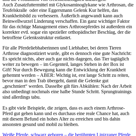
Auch Zusatzfuttermittel mit Glykosaminoglykane wie Arthrosan, die
Teufelskralle oder eine Eggersmann Gelenk Kur helfen, das
Krankheitsbild zu verbessern. Äußerlich angewandt kann auch
Beinwellwurzel Linderung verschaffen. Ein ganz wichtiger Faktor
für das richtige Management eines Arthrosepferdes ist außerdem ein
korrekter evtl. sogar ein spezieller orthopädischer Beschlag, der die
betroffene Gelenksstruktur entlastet.
Für alle Pferdeliebhaberinnen und Liebhaber, bei deren Tieren
Arthrose diagnostiziert wurde, gibt es dennoch eine gute Nachricht:
Es spricht nichts, aber auch gar nichts dagegen, das Tier tagtäglich
weiter zu bewegen – im Gegenteil, langes Stehen in der Box ist
Gift! Nur durch Bewegung kann die Entwicklung der Krankheit
gehemmt werden – ABER: Wichtig ist, erst lange Schritt zu reiten,
bevor man in den Trab übergeht, damit die Gelenke gut
„geschmiert“ werden. Dasselbe gilt fürs Abkühlen: Nach der Arbeit
also unbedingt nochmals eine halbe Stunde Schritt. Sprungtrainings
sind allerdings tabu.
Es gibt viele Beispiele, die zeigen, dass es auch einem Arthrose-
Pferd gut gehen kann und es durchaus eine reale Chance hat, auch
mit diesem Befund ein hohes Alter zu erreichen und bis dahin
ansonsten gesund und mobil zu bleiben.
Weiße Pferde, schwarz geboren – die berühmten Lipizzaner
Pferde