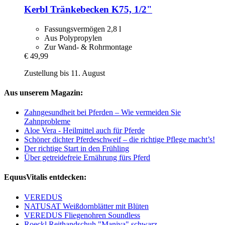
Kerbl
Tränkebecken K75, 1/2"
Fassungsvermögen 2,8 l
Aus Polypropylen
Zur Wand- & Rohrmontage
€ 49,99
Zustellung bis 11. August
Aus unserem Magazin:
Zahngesundheit bei Pferden – Wie vermeiden Sie
Zahnprobleme
Aloe Vera - Heilmittel auch für Pferde
Schöner dichter Pferdeschweif – die richtige Pflege macht’s!
Der richtige Start in den Frühling
Über getreidefreie Ernährung fürs Pferd
EquusVitalis entdecken:
VEREDUS
NATUSAT Weißdornblätter mit Blüten
VEREDUS Fliegenohren Soundless
Roeckl Reithandschuh "Maniva" schwarz