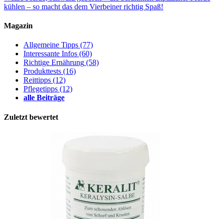
kühlen – so macht das dem Vierbeiner richtig Spaß!
Magazin
Allgemeine Tipps
(77)
Interessante Infos
(60)
Richtige Ernährung
(58)
Produkttests
(16)
Reittipps
(12)
Pflegetipps
(12)
alle Beiträge
Zuletzt bewertet