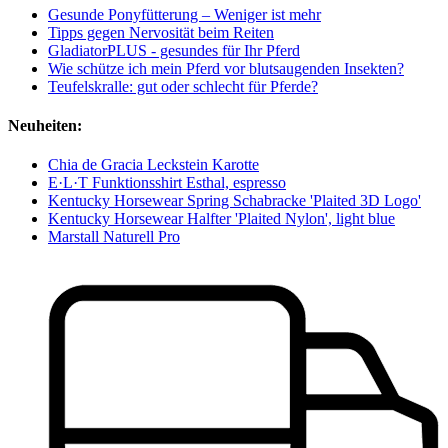
Gesunde Ponyfütterung – Weniger ist mehr
Tipps gegen Nervosität beim Reiten
GladiatorPLUS - gesundes für Ihr Pferd
Wie schütze ich mein Pferd vor blutsaugenden Insekten?
Teufelskralle: gut oder schlecht für Pferde?
Neuheiten:
Chia de Gracia Leckstein Karotte
E·L·T Funktionsshirt Esthal, espresso
Kentucky Horsewear Spring Schabracke 'Plaited 3D Logo'
Kentucky Horsewear Halfter 'Plaited Nylon', light blue
Marstall Naturell Pro