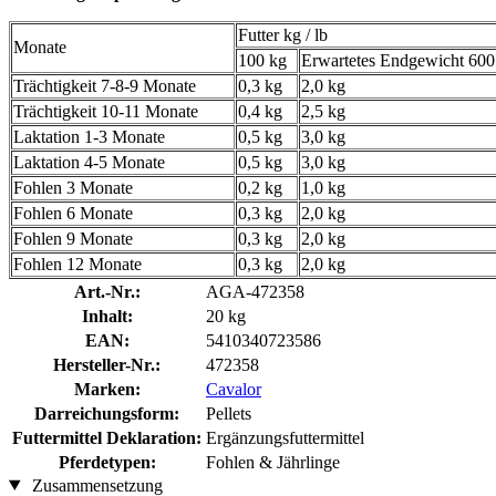
Futter kg / lb
Monate
100 kg
Erwartetes Endgewicht 600
Trächtigkeit 7-8-9 Monate
0,3 kg
2,0 kg
Trächtigkeit 10-11 Monate
0,4 kg
2,5 kg
Laktation 1-3 Monate
0,5 kg
3,0 kg
Laktation 4-5 Monate
0,5 kg
3,0 kg
Fohlen 3 Monate
0,2 kg
1,0 kg
Fohlen 6 Monate
0,3 kg
2,0 kg
Fohlen 9 Monate
0,3 kg
2,0 kg
Fohlen 12 Monate
0,3 kg
2,0 kg
Art.-Nr.:
AGA-472358
Inhalt:
20 kg
EAN:
5410340723586
Hersteller-Nr.:
472358
Marken:
Cavalor
Darreichungsform:
Pellets
Futtermittel Deklaration:
Ergänzungsfuttermittel
Pferdetypen:
Fohlen & Jährlinge
Zusammensetzung