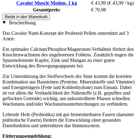
Cavalor Muscle Motion, 1 kg
€ 43,99
(€ 43,99 / kg)
Gesamtpreis:
€ 70,98
Beide in den Warenkorb
Beschreibung
Das Cavalor Nutri-Konzept der Probreed Pellets unterstützt auf 3
Arten:
Ein optimales Calcium/Phosphor/Magnesium-Verhältnis fördert den
Knochenwachstum des ungeborenen Fohlens. Zusätzlich tragen die
Spurenelemente Kupfer, Zink und Mangan zu einer guten
Entwicklung des Bewegungsapparats bei.
Zur Unterstützung des Stoffwechsels der Stute kommt die korrekte
Kombination aus Bausteinen (Proteine, Mineralstoffe und Vitamine)
und Energieträgern (Fette und Kohlenhydrate) zum Einsatz. Dabei
ist vor allem die Verdaulichkeit der Nährstoffe (z.B. gepufftes und
geflocktes Getreide) wichtig, um unkontrollierte Phasen schnellen
Wachstums und/oder Wachstumsunterbrechungen zu verhindern.
Lebende Hefe (Probiotika) mit gut fermentierbaren Fasern (darunter
präbiotische Fasern) fördern die Entwicklung einer gesunden
Darmfunktion und unterstützen das Immunsystem.
Fütterungsempfehlung: