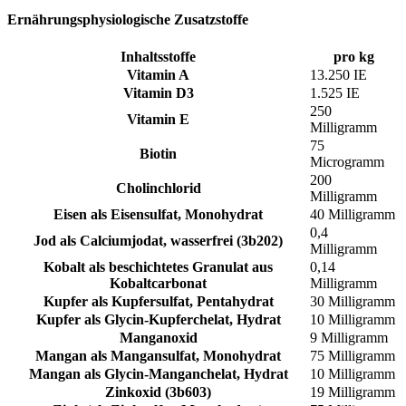
Ernährungsphysiologische Zusatzstoffe
Inhaltsstoffe
pro kg
Vitamin A
13.250 IE
Vitamin D3
1.525 IE
250
Vitamin E
Milligramm
75
Biotin
Microgramm
200
Cholinchlorid
Milligramm
Eisen als Eisensulfat, Monohydrat
40 Milligramm
0,4
Jod als Calciumjodat, wasserfrei (3b202)
Milligramm
Kobalt als beschichtetes Granulat aus
0,14
Kobaltcarbonat
Milligramm
Kupfer als Kupfersulfat, Pentahydrat
30 Milligramm
Kupfer als Glycin-Kupferchelat, Hydrat
10 Milligramm
Manganoxid
9 Milligramm
Mangan als Mangansulfat, Monohydrat
75 Milligramm
Mangan als Glycin-Manganchelat, Hydrat
10 Milligramm
Zinkoxid (3b603)
19 Milligramm