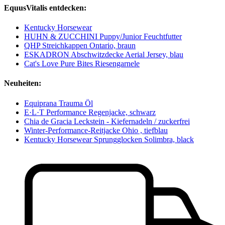
EquusVitalis entdecken:
Kentucky Horsewear
HUHN & ZUCCHINI Puppy/Junior Feuchtfutter
QHP Streichkappen Ontario, braun
ESKADRON Abschwitzdecke Aerial Jersey, blau
Cat's Love Pure Bites Riesengarnele
Neuheiten:
Equiprana Trauma Öl
E·L·T Performance Regenjacke, schwarz
Chia de Gracia Leckstein - Kiefernadeln / zuckerfrei
Winter-Performance-Reitjacke Ohio , tiefblau
Kentucky Horsewear Sprungglocken Solimbra, black