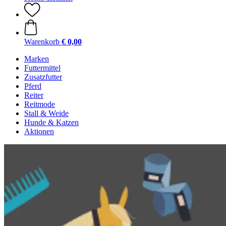
Warenkorb
€ 0,00
Marken
Futtermittel
Zusatzfutter
Pferd
Reiter
Reitmode
Stall & Weide
Hunde & Katzen
Aktionen