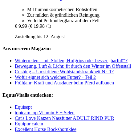
Mit humankosmetischen Rohstoffen
Zur milden & gründlichen Reinigung
Verleiht Perlmutterglanz auf dem Fell
€ 9,99
(€ 19,98 / l)
Zustellung bis 12. August
Aus unserem Magazin:
Winterreiten – mit Stollen, Hufgrips oder besser „barfuß“?
Bewegung, Luft & Licht: fit durch den Winter im Offenstall
Cushing – Umstrittene Wohlstandskrankheit Nr. 1?
Wofür eignet sich welches Futter? - Teil 2
Frühjahr: Kraft und Ausdauer beim Pferd aufbauen
EquusVitalis entdecken:
Equisept
topteam top Vitamin E + Selen
Cat's Love Katzen Nassfutter ADULT RIND PUR
Equipur calcin
Excellent Horse Bockshornklee