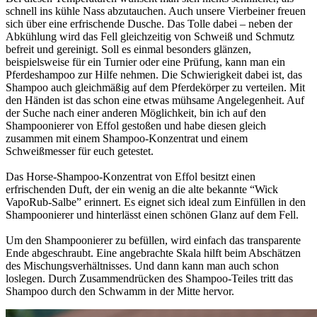
schnell ins kühle Nass abzutauchen. Auch unsere Vierbeiner freuen
sich über eine erfrischende Dusche. Das Tolle dabei – neben der
Abkühlung wird das Fell gleichzeitig von Schweiß und Schmutz
befreit und gereinigt. Soll es einmal besonders glänzen,
beispielsweise für ein Turnier oder eine Prüfung, kann man ein
Pferdeshampoo zur Hilfe nehmen. Die Schwierigkeit dabei ist, das
Shampoo auch gleichmäßig auf dem Pferdekörper zu verteilen. Mit
den Händen ist das schon eine etwas mühsame Angelegenheit. Auf
der Suche nach einer anderen Möglichkeit, bin ich auf den
Shampoonierer von Effol gestoßen und habe diesen gleich
zusammen mit einem Shampoo-Konzentrat und einem
Schweißmesser für euch getestet.
Das Horse-Shampoo-Konzentrat von Effol besitzt einen
erfrischenden Duft, der ein wenig an die alte bekannte “Wick
VapoRub-Salbe” erinnert. Es eignet sich ideal zum Einfüllen in den
Shampoonierer und hinterlässt einen schönen Glanz auf dem Fell.
Um den Shampoonierer zu befüllen, wird einfach das transparente
Ende abgeschraubt. Eine angebrachte Skala hilft beim Abschätzen
des Mischungsverhältnisses. Und dann kann man auch schon
loslegen. Durch Zusammendrücken des Shampoo-Teiles tritt das
Shampoo durch den Schwamm in der Mitte hervor.