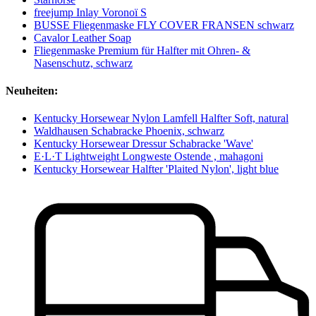
freejump Inlay Voronoï S
BUSSE Fliegenmaske FLY COVER FRANSEN schwarz
Cavalor Leather Soap
Fliegenmaske Premium für Halfter mit Ohren- &
Nasenschutz, schwarz
Neuheiten:
Kentucky Horsewear Nylon Lamfell Halfter Soft, natural
Waldhausen Schabracke Phoenix, schwarz
Kentucky Horsewear Dressur Schabracke 'Wave'
E·L·T Lightweight Longweste Ostende , mahagoni
Kentucky Horsewear Halfter 'Plaited Nylon', light blue