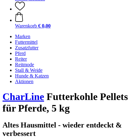
Warenkorb
€ 0,00
Marken
Futtermittel
Zusatzfutter
Pferd
Reiter
Reitmode
Stall & Weide
Hunde & Katzen
Aktionen
CharLine
Futterkohle Pellets
für Pferde, 5 kg
Altes Hausmittel - wieder entdeckt &
verbessert