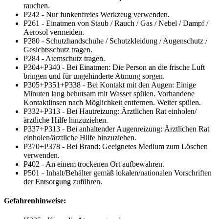
rauchen.
P242 - Nur funkenfreies Werkzeug verwenden.
P261 - Einatmen von Staub / Rauch / Gas / Nebel / Dampf /
Aerosol vermeiden.
P280 - Schutzhandschuhe / Schutzkleidung / Augenschutz /
Gesichtsschutz tragen.
P284 - Atemschutz tragen.
P304+P340 - Bei Einatmen: Die Person an die frische Luft
bringen und für ungehinderte Atmung sorgen.
P305+P351+P338 - Bei Kontakt mit den Augen: Einige
Minuten lang behutsam mit Wasser spülen. Vorhandene
Kontaktlinsen nach Möglichkeit entfernen. Weiter spülen.
P332+P313 - Bei Hautreizung: Ärztlichen Rat einholen/
ärztliche Hilfe hinzuziehen.
P337+P313 - Bei anhaltender Augenreizung: Ärztlichen Rat
einholen/ärztliche Hilfe hinzuziehen.
P370+P378 - Bei Brand: Geeignetes Medium zum Löschen
verwenden.
P402 - An einem trockenen Ort aufbewahren.
P501 - Inhalt/Behälter gemäß lokalen/nationalen Vorschriften
der Entsorgung zuführen.
Gefahrenhinweise: