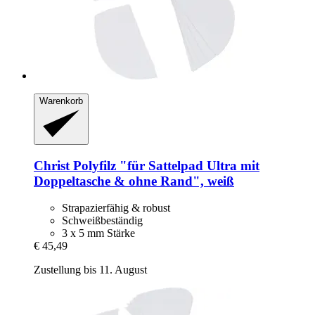
Warenkorb
Christ
Polyfilz "für Sattelpad Ultra mit
Doppeltasche & ohne Rand", weiß
Strapazierfähig & robust
Schweißbeständig
3 x 5 mm Stärke
€ 45,49
Zustellung bis 11. August