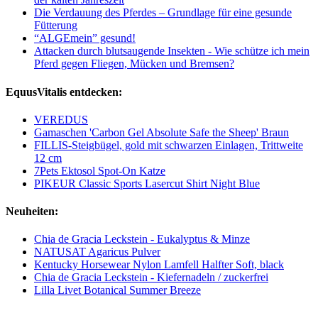
Die Verdauung des Pferdes – Grundlage für eine gesunde
Fütterung
“ALGEmein” gesund!
Attacken durch blutsaugende Insekten - Wie schütze ich mein
Pferd gegen Fliegen, Mücken und Bremsen?
EquusVitalis entdecken:
VEREDUS
Gamaschen 'Carbon Gel Absolute Safe the Sheep' Braun
FILLIS-Steigbügel, gold mit schwarzen Einlagen, Trittweite
12 cm
7Pets Ektosol Spot-On Katze
PIKEUR Classic Sports Lasercut Shirt Night Blue
Neuheiten:
Chia de Gracia Leckstein - Eukalyptus & Minze
NATUSAT Agaricus Pulver
Kentucky Horsewear Nylon Lamfell Halfter Soft, black
Chia de Gracia Leckstein - Kiefernadeln / zuckerfrei
Lilla Livet Botanical Summer Breeze