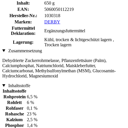
Inhalt:
650 g
EAN:
5060050112219
Hersteller-Nr.:
1030318
Marken:
DERBY
Futtermittel
Ergänzungsfuttermittel
Deklaration:
Kühl, trocken & lichtgeschützt lagern ,
Lagerung:
Trocken lagern
Zusammensetzung
Dehydrierte Zuckerrohrmelasse, Pflanzenfettsäure (Palm),
Calciumphosphat, Natriumchlorid, Maiskleberfutter,
Calciumcarbonat, Methylsulfonylmethan (MSM), Glucosamin-
Hydrochlorid, Magnesiumoxid
Inhaltsstoffe
Inhaltsstoffe
Rohprotein
6,5 %
Rohfett
6 %
Rohfaser
0,1 %
Rohasche
23 %
Kalzium
2,5 %
Phosphor
1,4 %