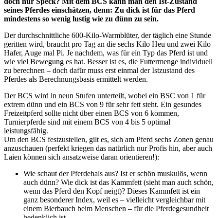
doch nur Speck? Mit dem BCS kann man den Ist-Zustand
seines Pferdes einschätzen, denn: Zu dick ist für das Pferd
mindestens so wenig lustig wie zu dünn zu sein.
Der durchschnittliche 600-Kilo-Warmblüter, der täglich eine Stunde
geritten wird, braucht pro Tag an die sechs Kilo Heu und zwei Kilo
Hafer, Auge mal Pi. Je nachdem, was für ein Typ das Pferd ist und
wie viel Bewegung es hat. Besser ist es, die Futtermenge individuell
zu berechnen – doch dafür muss erst einmal der Istzustand des
Pferdes als Berechnungsbasis ermittelt werden.
Der BCS wird in neun Stufen unterteilt, wobei ein BSC von 1 für
extrem dünn und ein BCS von 9 für sehr fett steht. Ein gesundes
Freizeitpferd sollte nicht über einen BCS von 6 kommen,
Turnierpferde sind mit einem BCS von 4 bis 5 optimal
leistungsfähig.
Um den BCS festzustellen, gilt es, sich am Pferd sechs Zonen genau
anzuschauen (perfekt kriegen das natürlich nur Profis hin, aber auch
Laien können sich ansatzweise daran orientieren!):
Wie schaut der Pferdehals aus? Ist er schön muskulös, wenn
auch dünn? Wie dick ist das Kammfett (sieht man auch schön,
wenn das Pferd den Kopf neigt)? Dieses Kammfett ist ein
ganz besonderer Index, weil es – vielleicht vergleichbar mit
einem Bierbauch beim Menschen – für die Pferdegesundheit
bedenklich ist.