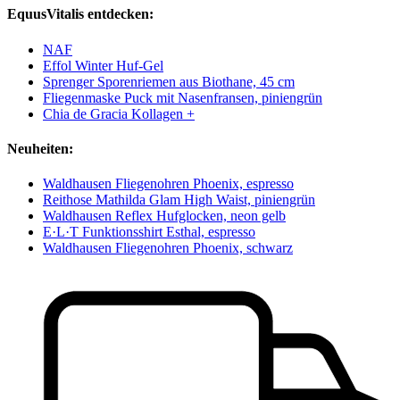
EquusVitalis entdecken:
NAF
Effol Winter Huf-Gel
Sprenger Sporenriemen aus Biothane, 45 cm
Fliegenmaske Puck mit Nasenfransen, piniengrün
Chia de Gracia Kollagen +
Neuheiten:
Waldhausen Fliegenohren Phoenix, espresso
Reithose Mathilda Glam High Waist, piniengrün
Waldhausen Reflex Hufglocken, neon gelb
E·L·T Funktionsshirt Esthal, espresso
Waldhausen Fliegenohren Phoenix, schwarz