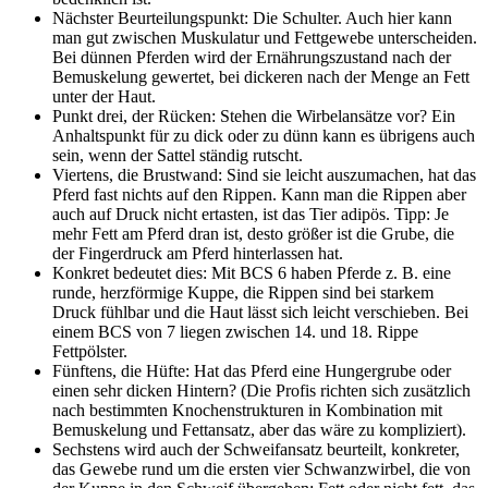
Nächster Beurteilungspunkt: Die Schulter. Auch hier kann
man gut zwischen Muskulatur und Fettgewebe unterscheiden.
Bei dünnen Pferden wird der Ernährungszustand nach der
Bemuskelung gewertet, bei dickeren nach der Menge an Fett
unter der Haut.
Punkt drei, der Rücken: Stehen die Wirbelansätze vor? Ein
Anhaltspunkt für zu dick oder zu dünn kann es übrigens auch
sein, wenn der Sattel ständig rutscht.
Viertens, die Brustwand: Sind sie leicht auszumachen, hat das
Pferd fast nichts auf den Rippen. Kann man die Rippen aber
auch auf Druck nicht ertasten, ist das Tier adipös. Tipp: Je
mehr Fett am Pferd dran ist, desto größer ist die Grube, die
der Fingerdruck am Pferd hinterlassen hat.
Konkret bedeutet dies: Mit BCS 6 haben Pferde z. B. eine
runde, herzförmige Kuppe, die Rippen sind bei starkem
Druck fühlbar und die Haut lässt sich leicht verschieben. Bei
einem BCS von 7 liegen zwischen 14. und 18. Rippe
Fettpölster.
Fünftens, die Hüfte: Hat das Pferd eine Hungergrube oder
einen sehr dicken Hintern? (Die Profis richten sich zusätzlich
nach bestimmten Knochenstrukturen in Kombination mit
Bemuskelung und Fettansatz, aber das wäre zu kompliziert).
Sechstens wird auch der Schweifansatz beurteilt, konkreter,
das Gewebe rund um die ersten vier Schwanzwirbel, die von