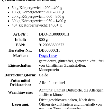
5 kg Körpergewicht: 200 - 400 g
10 kg Körpergewicht: 400 - 600 g
20 kg Körpergewicht: 600 - 950 g
30 kg Körpergewicht: 950 - 1400 g
40+ kg Körpergewicht: 1400+ g
Art.-Nr.:
DLO-DB00800CH
Inhalt:
800 g
EAN:
9120063680672
Hersteller-Nr.:
DB00800CH
Marken:
Dog's Love
getreidefrei, glutenfrei, gentechnikfrei, frei
Eigenschaften:
von künstlichen Zusatzstoffen,
Monoprotein
Darreichungsform:
Gelée
Futtermittel
Alleinfuttermittel
Deklaration:
Achtung: Enthält Duftstoffe, die Allergien
Warnhinweise:
auslösen können
Dicht geschlossen halten, Nach dem
Lagerung:
Öffnen gekühlt lagern und innerhalb von
wenigen Tagen verbrauchen