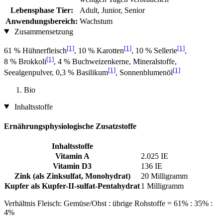
Lebensphase Tier:
Adult, Junior, Senior
Anwendungsbereich:
Wachstum
Zusammensetzung
[1]
[1]
[1]
61 % Hühnerfleisch
, 10 % Karotten
, 10 % Sellerie
,
[1]
8 % Brokkoli
, 4 % Buchweizenkerne, Mineralstoffe,
[1]
[1]
Seealgenpulver, 0,3 % Basilikum
, Sonnenblumenöl
Bio
Inhaltsstoffe
Ernährungsphysiologische Zusatzstoffe
Inhaltsstoffe
Vitamin A
2.025 IE
Vitamin D3
136 IE
Zink (als Zinksulfat, Monohydrat)
20 Milligramm
Kupfer als Kupfer-II-sulfat-Pentahydrat
1 Milligramm
Verhältnis Fleisch: Gemüse/Obst : übrige Rohstoffe = 61% : 35% :
4%