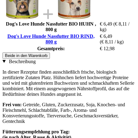
Dog's Love Hunde Nassfutter BIO HUHN ,
€ 6,49
(€ 8,11 /
800 g
kg)
Dog's Love Hunde Nassfutter BIO RIND,
€ 6,49
800 g
(€ 8,11 / kg)
Gesamtpreis:
€ 12,98
Beide in den Warenkorb
Beschreibung
In dieser Rezeptur finden ausschließlich frische, biologisch
zertifizierte Zutaten Platz. Hühnchen liefert hochwertige Proteine
und wird mit glutenfreiem Buchweizen und schmackhaftem Sellerie
kombiniert. Mit einem ausgewogenen Nährstoffprofil, das auf die
Bedürfnisse deines Hundes angepasst ist.
Frei von:
Getreide, Gluten, Zuckerzusatz, Soja, Knochen- und
Fleischmehl, Schlachtabfälle, Farb-, Aroma- und
Konsverierungsstoffe, Tierversuche, Geschmacksverstärker,
Gentechnik
Fütterungsempfehlung pro Tag:
(je nach Alter, Rasse & Aktivität)