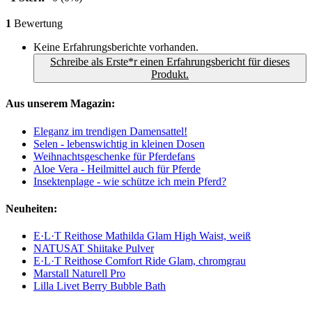
1
Bewertung
Keine Erfahrungsberichte vorhanden.
Schreibe als Erste*r einen Erfahrungsbericht für dieses
Produkt.
Aus unserem Magazin:
Eleganz im trendigen Damensattel!
Selen - lebenswichtig in kleinen Dosen
Weihnachtsgeschenke für Pferdefans
Aloe Vera - Heilmittel auch für Pferde
Insektenplage - wie schütze ich mein Pferd?
Neuheiten:
E·L·T Reithose Mathilda Glam High Waist, weiß
NATUSAT Shiitake Pulver
E·L·T Reithose Comfort Ride Glam, chromgrau
Marstall Naturell Pro
Lilla Livet Berry Bubble Bath