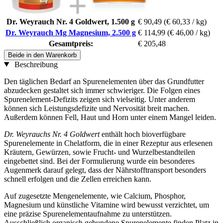
Dr. Weyrauch Nr. 4 Goldwert, 1.500 g
€ 90,49
(€ 60,33 / kg)
Dr. Weyrauch Mg Magnesium, 2.500 g
€ 114,99
(€ 46,00 / kg)
Gesamtpreis:
€ 205,48
Beide in den Warenkorb
Beschreibung
Den täglichen Bedarf an Spurenelementen über das Grundfutter
abzudecken gestaltet sich immer schwieriger. Die Folgen eines
Spurenelement-Defizits zeigen sich vielseitig. Unter anderem
können sich Leistungsdefizite und Nervosität breit machen.
Außerdem können Fell, Haut und Horn unter einem Mangel leiden.
Dr. Weyrauchs Nr. 4 Goldwert
enthält hoch bioverfügbare
Spurenelemente in Chelatform, die in einer Rezeptur aus erlesenen
Kräutern, Gewürzen, sowie Frucht- und Wurzelbestandteilen
eingebettet sind. Bei der Formulierung wurde ein besonderes
Augenmerk darauf gelegt, dass der Nährstofftransport besonders
schnell erfolgen und die Zellen erreichen kann.
Auf zugesetzte Mengenelemente, wie Calcium, Phosphor,
Magnesium und künstliche Vitamine wird bewusst verzichtet, um
eine präzise Spurenelementaufnahme zu unterstützen.
Ausschließlich organisch gebundene Spurenelemente finden Platz in