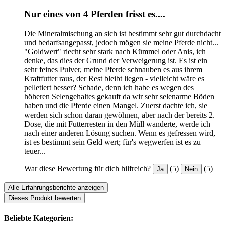
Nur eines von 4 Pferden frisst es....
Die Mineralmischung an sich ist bestimmt sehr gut durchdacht
und bedarfsangepasst, jedoch mögen sie meine Pferde nicht...
"Goldwert" riecht sehr stark nach Kümmel oder Anis, ich
denke, das dies der Grund der Verweigerung ist. Es ist ein
sehr feines Pulver, meine Pferde schnauben es aus ihrem
Kraftfutter raus, der Rest bleibt liegen - vielleicht wäre es
pelletiert besser? Schade, denn ich habe es wegen des
höheren Selengehaltes gekauft da wir sehr selenarme Böden
haben und die Pferde einen Mangel. Zuerst dachte ich, sie
werden sich schon daran gewöhnen, aber nach der bereits 2.
Dose, die mit Futterresten in den Müll wanderte, werde ich
nach einer anderen Lösung suchen. Wenn es gefressen wird,
ist es bestimmt sein Geld wert; für's wegwerfen ist es zu
teuer...
War diese Bewertung für dich hilfreich?
(5)
(5)
Ja
Nein
Alle Erfahrungsberichte anzeigen
Dieses Produkt bewerten
Beliebte Kategorien: