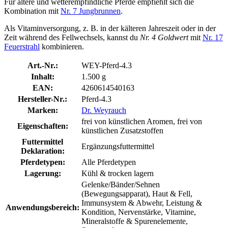
Für ältere und wetterempfindliche Pferde empfiehlt sich die
Kombination mit
Nr. 7 Jungbrunnen
.
Als Vitaminversorgung, z. B. in der kälteren Jahreszeit oder in der
Zeit während des Fellwechsels, kannst du
Nr. 4 Goldwert
mit
Nr. 17
Feuerstrahl
kombinieren.
Art.-Nr.:
WEY-Pferd-4.3
Inhalt:
1.500 g
EAN:
4260614540163
Hersteller-Nr.:
Pferd-4.3
Marken:
Dr. Weyrauch
frei von künstlichen Aromen, frei von
Eigenschaften:
künstlichen Zusatzstoffen
Futtermittel
Ergänzungsfuttermittel
Deklaration:
Pferdetypen:
Alle Pferdetypen
Lagerung:
Kühl & trocken lagern
Gelenke/Bänder/Sehnen
(Bewegungsapparat), Haut & Fell,
Immunsystem & Abwehr, Leistung &
Anwendungsbereich:
Kondition, Nervenstärke, Vitamine,
Mineralstoffe & Spurenelemente,