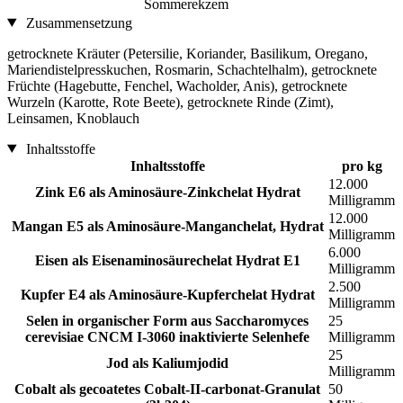
Sommerekzem
Zusammensetzung
getrocknete Kräuter (Petersilie, Koriander, Basilikum, Oregano,
Mariendistelpresskuchen, Rosmarin, Schachtelhalm), getrocknete
Früchte (Hagebutte, Fenchel, Wacholder, Anis), getrocknete
Wurzeln (Karotte, Rote Beete), getrocknete Rinde (Zimt),
Leinsamen, Knoblauch
Inhaltsstoffe
Inhaltsstoffe
pro kg
12.000
Zink E6 als Aminosäure-Zinkchelat Hydrat
Milligramm
12.000
Mangan E5 als Aminosäure-Manganchelat, Hydrat
Milligramm
6.000
Eisen als Eisenaminosäurechelat Hydrat E1
Milligramm
2.500
Kupfer E4 als Aminosäure-Kupferchelat Hydrat
Milligramm
Selen in organischer Form aus Saccharomyces
25
cerevisiae CNCM I-3060 inaktivierte Selenhefe
Milligramm
25
Jod als Kaliumjodid
Milligramm
Cobalt als gecoatetes Cobalt-II-carbonat-Granulat
50