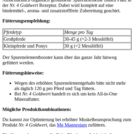
der
Nr. 4 Goldwert
Rezeptur. Dabei wird komplett auf eine
bindemittel-, aroma- und zusatzstofffreie Zubereitung geachtet.
Fütterungsempfehlung:
Pferdetyp
Menge pro Tag
Großpferde
30-45 g (=2-3 Messlöffel)
Kleinpferde und Ponys
30 g (=2 Messlöffel)
Der Spurenelementbooster kann über das ganze Jahr hinweg
gefüttert werden.
Fütterungshinweise:
Wegen des erhöhten Spurenelementgehalts bitte nicht mehr
als täglich 120 g pro Pferd und Tag füttern.
Bei
Nr. 4 Goldwert
handelt es sich um kein All-in-One
Mineralfutter.
Mögliche Produktkombinationen:
Du kannst zur Optimierung bei erhöhter Muskelbeanspruchung zum
Produkt
Nr. 4 Goldwert
, das
Mg Magnesium
zufüttern.