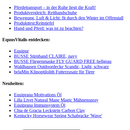
Pferdetransport – in der Ruhe liegt die Kraft!
Produktvergleich: Reithandschuhe
Bewegung, Luft & Licht: fit durch den Winter im Offenstall
Produkttest:Reitstiefel
Hund und Pferd: was ist zu beachten?
EquusVitalis entdecken:
Equipur
BUSSE Stirnband CLAIRE, navy
BUSSE Fliegenmaske FLY GUARD FREE hellgrau
Waldhausen Outdoordecke Scandic, Light, schwarz
belaMin Klinoptilolith Futterzusatz für Tiere
Neuheiten:
Equiprana Motivations Öl
Lilla Livet Natural Mane Magic Mähnenspray
Equiprana Immunsystem Öl
Chia de Gracia Leckstein Carbon Clay
Kentucky Horsewear Spring Schabracke 'Wave'