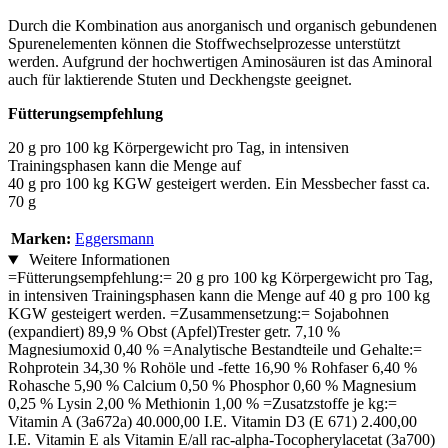
Durch die Kombination aus anorganisch und organisch gebundenen
Spurenelementen können die Stoffwechselprozesse unterstützt
werden. Aufgrund der hochwertigen Aminosäuren ist das Aminoral
auch für laktierende Stuten und Deckhengste geeignet.
Fütterungsempfehlung
20 g pro 100 kg Körpergewicht pro Tag, in intensiven
Trainingsphasen kann die Menge auf
40 g pro 100 kg KGW gesteigert werden. Ein Messbecher fasst ca.
70 g
Marken:
Eggersmann
Weitere Informationen
=Fütterungsempfehlung:= 20 g pro 100 kg Körpergewicht pro Tag,
in intensiven Trainingsphasen kann die Menge auf 40 g pro 100 kg
KGW gesteigert werden. =Zusammensetzung:= Sojabohnen
(expandiert) 89,9 % Obst (Apfel)Trester getr. 7,10 %
Magnesiumoxid 0,40 % =Analytische Bestandteile und Gehalte:=
Rohprotein 34,30 % Rohöle und -fette 16,90 % Rohfaser 6,40 %
Rohasche 5,90 % Calcium 0,50 % Phosphor 0,60 % Magnesium
0,25 % Lysin 2,00 % Methionin 1,00 % =Zusatzstoffe je kg:=
Vitamin A (3a672a) 40.000,00 I.E. Vitamin D3 (E 671) 2.400,00
I.E. Vitamin E als Vitamin E/all rac-alpha-Tocopherylacetat (3a700)