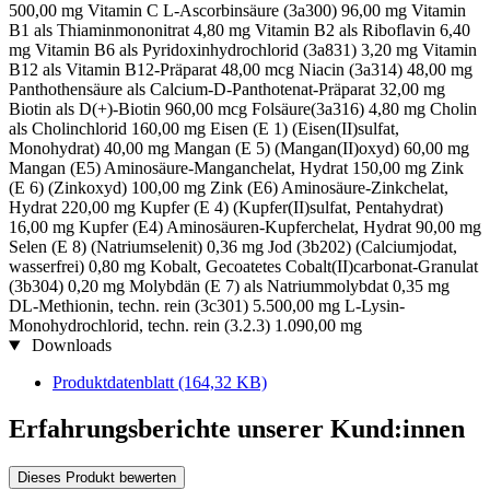
500,00 mg Vitamin C L-Ascorbinsäure (3a300) 96,00 mg Vitamin
B1 als Thiaminmononitrat 4,80 mg Vitamin B2 als Riboflavin 6,40
mg Vitamin B6 als Pyridoxinhydrochlorid (3a831) 3,20 mg Vitamin
B12 als Vitamin B12-Präparat 48,00 mcg Niacin (3a314) 48,00 mg
Panthothensäure als Calcium-D-Panthotenat-Präparat 32,00 mg
Biotin als D(+)-Biotin 960,00 mcg Folsäure(3a316) 4,80 mg Cholin
als Cholinchlorid 160,00 mg Eisen (E 1) (Eisen(II)sulfat,
Monohydrat) 40,00 mg Mangan (E 5) (Mangan(II)oxyd) 60,00 mg
Mangan (E5) Aminosäure-Manganchelat, Hydrat 150,00 mg Zink
(E 6) (Zinkoxyd) 100,00 mg Zink (E6) Aminosäure-Zinkchelat,
Hydrat 220,00 mg Kupfer (E 4) (Kupfer(II)sulfat, Pentahydrat)
16,00 mg Kupfer (E4) Aminosäuren-Kupferchelat, Hydrat 90,00 mg
Selen (E 8) (Natriumselenit) 0,36 mg Jod (3b202) (Calciumjodat,
wasserfrei) 0,80 mg Kobalt, Gecoatetes Cobalt(II)carbonat-Granulat
(3b304) 0,20 mg Molybdän (E 7) als Natriummolybdat 0,35 mg
DL-Methionin, techn. rein (3c301) 5.500,00 mg L-Lysin-
Monohydrochlorid, techn. rein (3.2.3) 1.090,00 mg
Downloads
Produktdatenblatt
(164,32 KB)
Erfahrungsberichte unserer Kund:innen
Dieses Produkt bewerten