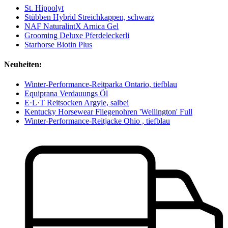
St. Hippolyt
Stübben Hybrid Streichkappen, schwarz
NAF NaturalintX Arnica Gel
Grooming Deluxe Pferdeleckerli
Starhorse Biotin Plus
Neuheiten:
Winter-Performance-Reitparka Ontario, tiefblau
Equiprana Verdauungs Öl
E·L·T Reitsocken Argyle, salbei
Kentucky Horsewear Fliegenohren 'Wellington' Full
Winter-Performance-Reitjacke Ohio , tiefblau