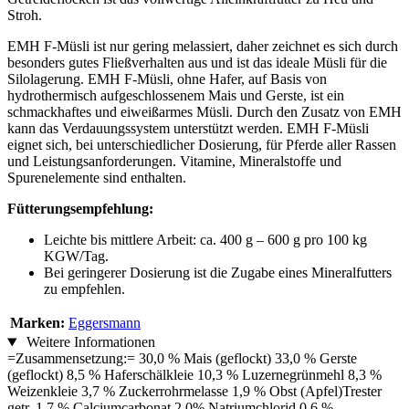
Stroh.
EMH F-Müsli ist nur gering melassiert, daher zeichnet es sich durch
besonders gutes Fließverhalten aus und ist das ideale Müsli für die
Silolagerung. EMH F-Müsli, ohne Hafer, auf Basis von
hydrothermisch aufgeschlossenem Mais und Gerste, ist ein
schmackhaftes und eiweißarmes Müsli. Durch den Zusatz von EMH
kann das Verdauungssystem unterstützt werden. EMH F-Müsli
eignet sich, bei unterschiedlicher Dosierung, für Pferde aller Rassen
und Leistungsanforderungen. Vitamine, Mineralstoffe und
Spurenelemente sind enthalten.
Fütterungsempfehlung:
Leichte bis mittlere Arbeit: ca. 400 g – 600 g pro 100 kg
KGW/Tag.
Bei geringerer Dosierung ist die Zugabe eines Mineralfutters
zu empfehlen.
Marken:
Eggersmann
Weitere Informationen
=Zusammensetzung:= 30,0 % Mais (geflockt) 33,0 % Gerste
(geflockt) 8,5 % Haferschälkleie 10,3 % Luzernegrünmehl 8,3 %
Weizenkleie 3,7 % Zuckerrohrmelasse 1,9 % Obst (Apfel)Trester
getr. 1,7 % Calciumcarbonat 2,0% Natriumchlorid 0,6 %