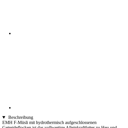
Beschreibung
EMH F-Müsli mit hydrothermisch aufgeschlossenen
Getreideflocken ist das vollwertige Alleinkraftfutter zu Heu und