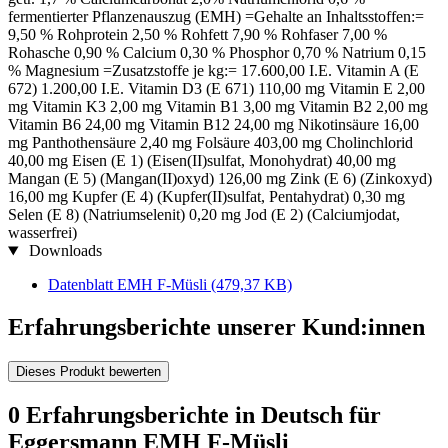
fermentierter Pflanzenauszug (EMH) =Gehalte an Inhaltsstoffen:=
9,50 % Rohprotein 2,50 % Rohfett 7,90 % Rohfaser 7,00 %
Rohasche 0,90 % Calcium 0,30 % Phosphor 0,70 % Natrium 0,15
% Magnesium =Zusatzstoffe je kg:= 17.600,00 I.E. Vitamin A (E
672) 1.200,00 I.E. Vitamin D3 (E 671) 110,00 mg Vitamin E 2,00
mg Vitamin K3 2,00 mg Vitamin B1 3,00 mg Vitamin B2 2,00 mg
Vitamin B6 24,00 mg Vitamin B12 24,00 mg Nikotinsäure 16,00
mg Panthothensäure 2,40 mg Folsäure 403,00 mg Cholinchlorid
40,00 mg Eisen (E 1) (Eisen(II)sulfat, Monohydrat) 40,00 mg
Mangan (E 5) (Mangan(II)oxyd) 126,00 mg Zink (E 6) (Zinkoxyd)
16,00 mg Kupfer (E 4) (Kupfer(II)sulfat, Pentahydrat) 0,30 mg
Selen (E 8) (Natriumselenit) 0,20 mg Jod (E 2) (Calciumjodat,
wasserfrei)
Downloads
Datenblatt EMH F-Müsli
(479,37 KB)
Erfahrungsberichte unserer Kund:innen
Dieses Produkt bewerten
0 Erfahrungsberichte in Deutsch für
Eggersmann EMH F-Müsli