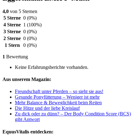
4,0
von 5 Sternen
5 Sterne
0
(0%)
4 Sterne
1
(100%)
3 Sterne
0
(0%)
2 Sterne
0
(0%)
1 Stern
0
(0%)
1
Bewertung
Keine Erfahrungsberichte vorhanden.
Aus unserem Magazin:
Freundschaft unter Pferden – so sieht sie aus!
Gesunde Ponyfütterung – Weniger ist mehr
Mehr Balance & Beweglichkeit beim Reiten
Die Hitze und der liebe Kreislauf
Zu dick oder zu dünn? – Der Body Condition Score (BCS)
gibt Antwort
EquusVitalis entdecken: