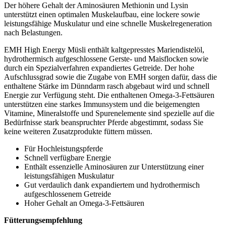
Der höhere Gehalt der Aminosäuren Methionin und Lysin
unterstützt einen optimalen Muskelaufbau, eine lockere sowie
leistungsfähige Muskulatur und eine schnelle Muskelregeneration
nach Belastungen.
EMH High Energy Müsli enthält kaltgepresstes Mariendistelöl,
hydrothermisch aufgeschlossene Gerste- und Maisflocken sowie
durch ein Spezialverfahren expandiertes Getreide. Der hohe
Aufschlussgrad sowie die Zugabe von EMH sorgen dafür, dass die
enthaltene Stärke im Dünndarm rasch abgebaut wird und schnell
Energie zur Verfügung steht. Die enthaltenen Omega-3-Fettsäuren
unterstützen eine starkes Immunsystem und die beigemengten
Vitamine, Mineralstoffe und Spurenelemente sind spezielle auf die
Bedürfnisse stark beanspruchter Pferde abgestimmt, sodass Sie
keine weiteren Zusatzprodukte füttern müssen.
Für Hochleistungspferde
Schnell verfügbare Energie
Enthält essenzielle Aminosäuren zur Unterstützung einer
leistungsfähigen Muskulatur
Gut verdaulich dank expandiertem und hydrothermisch
aufgeschlossenem Getreide
Hoher Gehalt an Omega-3-Fettsäuren
Fütterungsempfehlung