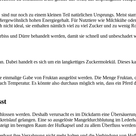
, sind nur noch zu einem kleinen Teil natürlichen Ursprungs. Meist s
außergewöhnlich hohen Energiegehalt. Für Nutztiere wie Milchkühe oder 
 nicht ideal, sie enthalten nämlich viel zu viel Zucker und zu wenig Ro
erbiss und Dürre behandelt werden, damit sie schnell und unbeschadet
tan. Dabei handelt es sich um ein langkettiges Zuckermolekül. Dieses 
ie einmalige Gabe von Fruktan ausgelöst werden. Die Menge Fruktan, d
h Temperatur. Es könnte also durchaus möglich sein, dass ein Pferd d
sst
chlossen werden. Deshalb verursacht es im Dickdarm eine Übersäuerun
reislauf gelangen. Eine so ausgelöste Mangeldurchblutung im Lederhaut
 steigt im beengten Raum der Hufkapsel und zu allem Überfluss werde
erhaut ihre Verzahnung nicht mehr halten und die Verbindung von Huf