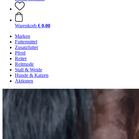
Warenkorb
€ 0,00
Marken
Futtermittel
Zusatzfutter
Pferd
Reiter
Reitmode
Stall & Weide
Hunde & Katzen
Aktionen