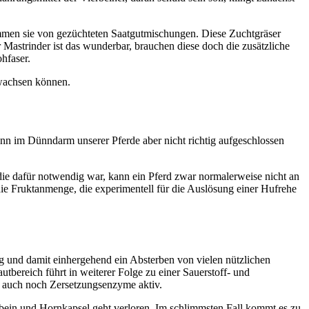
tammen sie von gezüchteten Saatgutmischungen. Diese Zuchtgräser
Mastrinder ist das wunderbar, brauchen diese doch die zusätzliche
hfaser.
 wachsen können.
kann im Dünndarm unserer Pferde aber nicht richtig aufgeschlossen
ie dafür notwendig war, kann ein Pferd zwar normalerweise nicht an
ie Fruktanmenge, die experimentell für die Auslösung einer Hufrehe
g und damit einhergehend ein Absterben von vielen nützlichen
bereich führt in weiterer Folge zu einer Sauerstoff- und
n auch noch Zersetzungsenzyme aktiv.
bein und Hornkapsel geht verloren. Im schlimmsten Fall kommt es zu