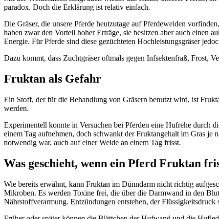
paradox. Doch die Erklärung ist relativ einfach.
Die Gräser, die unsere Pferde heutzutage auf Pferdeweiden vorfinden
haben zwar den Vorteil hoher Erträge, sie besitzen aber auch einen 
Energie. Für Pferde sind diese gezüchteten Hochleistungsgräser jedoch
Dazu kommt, dass Zuchtgräser oftmals gegen Infsektenfraß, Frost, V
Fruktan als Gefahr
Ein Stoff, der für die Behandlung von Gräsern benutzt wird, ist Fruk
werden.
Experimentell konnte in Versuchen bei Pferden eine Hufrehe durch d
einem Tag aufnehmen, doch schwankt der Fruktangehalt im Gras je nac
notwendig war, auch auf einer Weide an einem Tag frisst.
Was geschieht, wenn ein Pferd Fruktan fri
Wie bereits erwähnt, kann Fruktan im Dünndarm nicht richtig aufges
Mikroben. Es werden Toxine frei, die über die Darmwand in den Blutk
Nährstoffverarmung. Entzündungen entstehen, der Flüssigkeitsdruck
Früher oder später können die Blättchen der Hufwand und die Hufled