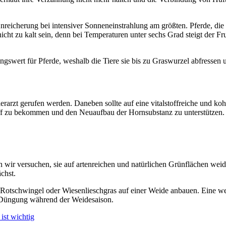
nreicherung bei intensiver Sonneneinstrahlung am größten. Pferde, die r
nicht zu kalt sein, denn bei Temperaturen unter sechs Grad steigt der F
gswert für Pferde, weshalb die Tiere sie bis zu Graswurzel abfressen u
ierarzt gerufen werden. Daneben sollte auf eine vitalstoffreiche und 
iff zu bekommen und den Neuaufbau der Hornsubstanz zu unterstützen.
n wir versuchen, sie auf artenreichen und natürlichen Grünflächen weid
chst.
B. Rotschwingel oder Wiesenlieschgras auf einer Weide anbauen. Eine
e Düngung während der Weidesaison.
ist wichtig