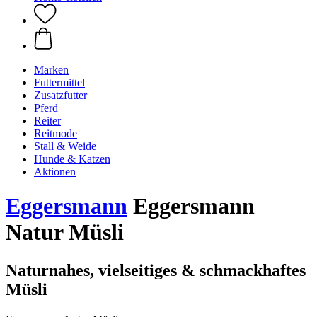
Marken
Futtermittel
Zusatzfutter
Pferd
Reiter
Reitmode
Stall & Weide
Hunde & Katzen
Aktionen
Eggersmann
Eggersmann
Natur Müsli
Naturnahes, vielseitiges & schmackhaftes
Müsli