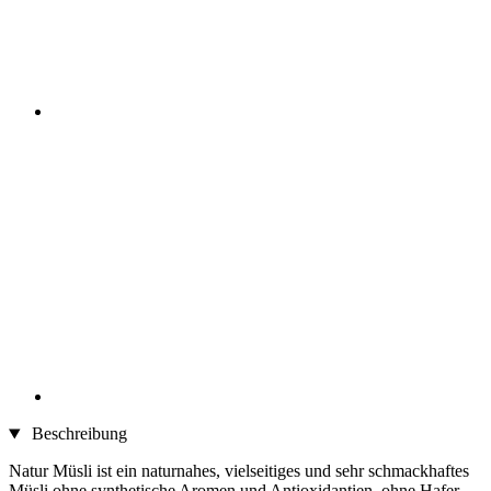
Beschreibung
Natur Müsli ist ein naturnahes, vielseitiges und sehr schmackhaftes
Müsli ohne synthetische Aromen und Antioxidantien, ohne Hafer