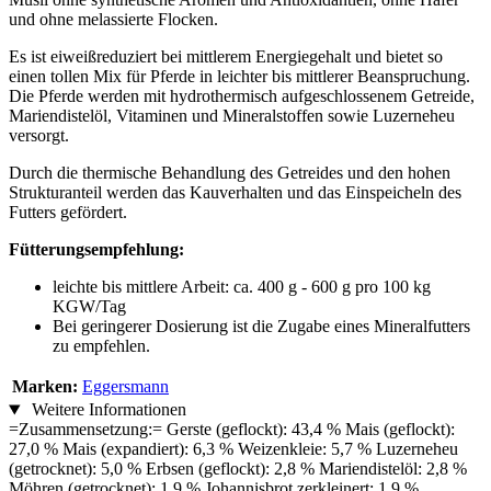
und ohne melassierte Flocken.
Es ist eiweißreduziert bei mittlerem Energiegehalt und bietet so
einen tollen Mix für Pferde in leichter bis mittlerer Beanspruchung.
Die Pferde werden mit hydrothermisch aufgeschlossenem Getreide,
Mariendistelöl, Vitaminen und Mineralstoffen sowie Luzerneheu
versorgt.
Durch die thermische Behandlung des Getreides und den hohen
Strukturanteil werden das Kauverhalten und das Einspeicheln des
Futters gefördert.
Fütterungsempfehlung:
leichte bis mittlere Arbeit: ca. 400 g - 600 g pro 100 kg
KGW/Tag
Bei geringerer Dosierung ist die Zugabe eines Mineralfutters
zu empfehlen.
Marken:
Eggersmann
Weitere Informationen
=Zusammensetzung:= Gerste (geflockt): 43,4 % Mais (geflockt):
27,0 % Mais (expandiert): 6,3 % Weizenkleie: 5,7 % Luzerneheu
(getrocknet): 5,0 % Erbsen (geflockt): 2,8 % Mariendistelöl: 2,8 %
Möhren (getrocknet): 1,9 % Johannisbrot zerkleinert: 1,9 %