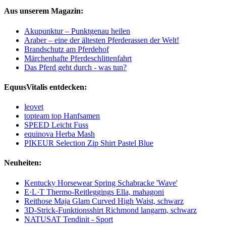
Aus unserem Magazin:
Akupunktur – Punktgenau heilen
Araber – eine der ältesten Pferderassen der Welt!
Brandschutz am Pferdehof
Märchenhafte Pferdeschlittenfahrt
Das Pferd geht durch - was tun?
EquusVitalis entdecken:
leovet
topteam top Hanfsamen
SPEED Leicht Fuss
equinova Herba Mash
PIKEUR Selection Zip Shirt Pastel Blue
Neuheiten:
Kentucky Horsewear Spring Schabracke 'Wave'
E·L·T Thermo-Reitleggings Ella, mahagoni
Reithose Maja Glam Curved High Waist, schwarz
3D-Strick-Funktionsshirt Richmond langarm, schwarz
NATUSAT Tendinit - Sport