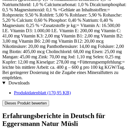
Natriumchlorid: 1,0 % Calciumcarbonat: 1,0 % Dicalciumphosphat:
0,5 % Magnesiumoxid: 0,1 % =Gehlate an Inhaltsstoffen:=
Rohprotein: 9,50 % Rohfett: 5,00 % Rohfaser: 5,90 % Rohasche:
5,20 % Calcium: 0,60 % Phosphor: 0,40 % Natrium: 0,40 %
Magnesium: 0,25 % =Zusatzstoffe je kg:= Vitamin A: 16.500,00
I.E. Vitamin D3: 1.000,00 I.E. Vitamin E: 200,00 mg Vitamin C:
41,00 mg Vitamin K3: 2,00 mg Vitamin B1: 2,00 mg Vitamin B2:
3,00 mg Vitamin B6: 2,00 mg Vitamin B12: 20,00 mcg
Nikotinsäure: 20,00 mg Panthothensäure: 14,00 mg Folsäure: 2,00
mg Biotin: 405,00 mcg Cholinchlorid: 68,00 mg Eisen: 25,00 mg
Mangan: 45,00 mg Zink: 70,00 mg Jod: 1,10 mg Selen: 0,25 mg
Kupfer: 12,00 mg Kieselgur: 278,00 mg =Fütterungsempfehlung:=
leichte bis mittlere Arbeit: ca. 400 g – 600 g pro 100 kg KGW/Tag.
Bei geringerer Dosierung ist die Zugabe eines Mineralfutters zu
empfehlen.
Downloads
Produktdatenblatt
(170,95 KB)
Dieses Produkt bewerten
Erfahrungsberichte in Deutsch für
Eggersmann Natur Müsli