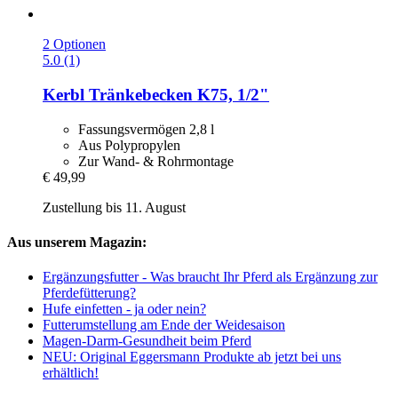
2 Optionen
5.0 (1)
Kerbl
Tränkebecken K75, 1/2"
Fassungsvermögen 2,8 l
Aus Polypropylen
Zur Wand- & Rohrmontage
€ 49,99
Zustellung bis 11. August
Aus unserem Magazin:
Ergänzungsfutter - Was braucht Ihr Pferd als Ergänzung zur
Pferdefütterung?
Hufe einfetten - ja oder nein?
Futterumstellung am Ende der Weidesaison
Magen-Darm-Gesundheit beim Pferd
NEU: Original Eggersmann Produkte ab jetzt bei uns
erhältlich!