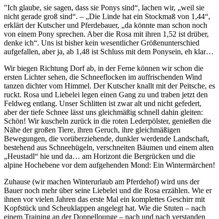
"Ich glaube, sie sagen, dass sie Ponys sind“, lachen wir, „weil sie
nicht gerade groß sind“. – „Die Linde hat ein Stockmaß von 1,44“,
erklärt der Kutscher und Pferdebauer, „da könnte man schon noch
von einem Pony sprechen. Aber die Rosa mit ihren 1,52 ist drüber,
denke ich“. Uns ist bisher kein wesentlicher Größenunterschied
aufgefallen, aber ja, ab 1,48 ist Schluss mit dem Ponysein, eh klar…
Wir biegen Richtung Dorf ab, in der Ferne können wir schon die
ersten Lichter sehen, die Schneeflocken im auffrischenden Wind
tanzen dichter vom Himmel. Der Kutscher knallt mit der Peitsche, es
ruckt. Rosa und Liebelei legen einen Gang zu und traben jetzt den
Feldweg entlang. Unser Schlitten ist zwar alt und nicht gefedert,
aber der tiefe Schnee lässt uns gleichmäßig schnell dahin gleiten:
Schön! Wir kuscheln zurück in die roten Lederpölster, genießen die
Nähe der großen Tiere, ihren Geruch, ihre gleichmäßigen
Bewegungen, die vorüberziehende, dunkler werdende Landschaft,
bestehend aus Schneehügeln, verschneiten Bäumen und einem alten
„Heustadl“ hie und da… am Horizont die Bergrücken und die
alpine Hochebene vor dem aufgehenden Mond: Ein Wintermärchen!
Zuhause (wir machen Winterurlaub am Pferdehof) wird uns der
Bauer noch mehr über seine Liebelei und die Rosa erzählen. Wie er
ihnen vor vielen Jahren das erste Mal ein komplettes Geschirr mit
Kopfstück und Scheuklappen angelegt hat. Wie die Stuten – nach
einem Training an der Doppellounge – nach und nach verstanden