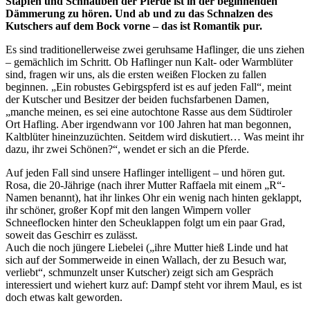
Stapfen und Schnauben der Pferde ist in der beginnenden
Dämmerung zu hören. Und ab und zu das Schnalzen des
Kutschers auf dem Bock vorne – das ist Romantik pur.
Es sind traditionellerweise zwei geruhsame Haflinger, die uns ziehen
– gemächlich im Schritt. Ob Haflinger nun Kalt- oder Warmblüter
sind, fragen wir uns, als die ersten weißen Flocken zu fallen
beginnen. „Ein robustes Gebirgspferd ist es auf jeden Fall“, meint
der Kutscher und Besitzer der beiden fuchsfarbenen Damen,
„manche meinen, es sei eine autochtone Rasse aus dem Südtiroler
Ort Hafling. Aber irgendwann vor 100 Jahren hat man begonnen,
Kaltblüter hineinzuzüchten. Seitdem wird diskutiert… Was meint ihr
dazu, ihr zwei Schönen?“, wendet er sich an die Pferde.
Auf jeden Fall sind unsere Haflinger intelligent – und hören gut.
Rosa, die 20-Jährige (nach ihrer Mutter Raffaela mit einem „R“-
Namen benannt), hat ihr linkes Ohr ein wenig nach hinten geklappt,
ihr schöner, großer Kopf mit den langen Wimpern voller
Schneeflocken hinter den Scheuklappen folgt um ein paar Grad,
soweit das Geschirr es zulässt.
Auch die noch jüngere Liebelei („ihre Mutter hieß Linde und hat
sich auf der Sommerweide in einen Wallach, der zu Besuch war,
verliebt“, schmunzelt unser Kutscher) zeigt sich am Gespräch
interessiert und wiehert kurz auf: Dampf steht vor ihrem Maul, es ist
doch etwas kalt geworden.