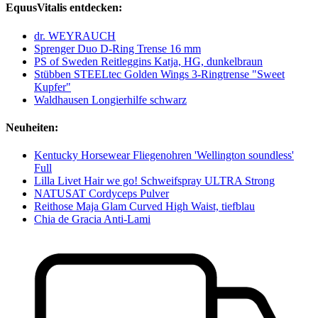
EquusVitalis entdecken:
dr. WEYRAUCH
Sprenger Duo D-Ring Trense 16 mm
PS of Sweden Reitleggins Katja, HG, dunkelbraun
Stübben STEELtec Golden Wings 3-Ringtrense "Sweet
Kupfer"
Waldhausen Longierhilfe schwarz
Neuheiten:
Kentucky Horsewear Fliegenohren 'Wellington soundless'
Full
Lilla Livet Hair we go! Schweifspray ULTRA Strong
NATUSAT Cordyceps Pulver
Reithose Maja Glam Curved High Waist, tiefblau
Chia de Gracia Anti-Lami