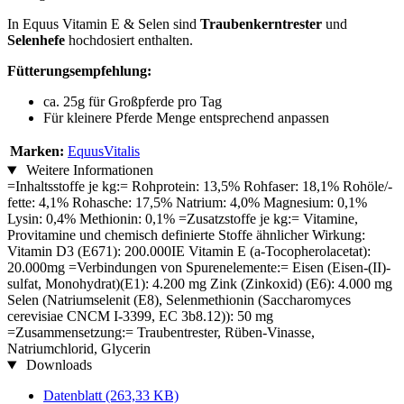
In Equus Vitamin E & Selen sind
Traubenkerntrester
und
Selenhefe
hochdosiert enthalten.
Fütterungsempfehlung:
ca. 25g für Großpferde pro Tag
Für kleinere Pferde Menge entsprechend anpassen
Marken:
EquusVitalis
Weitere Informationen
=Inhaltsstoffe je kg:= Rohprotein: 13,5% Rohfaser: 18,1% Rohöle/-
fette: 4,1% Rohasche: 17,5% Natrium: 4,0% Magnesium: 0,1%
Lysin: 0,4% Methionin: 0,1% =Zusatzstoffe je kg:= Vitamine,
Provitamine und chemisch definierte Stoffe ähnlicher Wirkung:
Vitamin D3 (E671): 200.000IE Vitamin E (a-Tocopherolacetat):
20.000mg =Verbindungen von Spurenelemente:= Eisen (Eisen-(II)-
sulfat, Monohydrat)(E1): 4.200 mg Zink (Zinkoxid) (E6): 4.000 mg
Selen (Natriumselenit (E8), Selenmethionin (Saccharomyces
cerevisiae CNCM I-3399, EC 3b8.12)): 50 mg
=Zusammensetzung:= Traubentrester, Rüben-Vinasse,
Natriumchlorid, Glycerin
Downloads
Datenblatt
(263,33 KB)