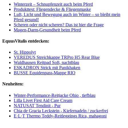
Winterzeit – Schnupfenzeit auch beim Pferd
Produkttest: Fliegendecke & Fliegenmaske
Luft, Licht und Bewegung auch im Winter – so bleibt mein
Pferd gesund!
Scheren oder nicht scheren? Das ist hier die Frage
Magen-Darm-Gesundheit beim Pferd
EquusVitalis entdecken:
St. Hippolyt
VEREDUS Streichkappe TRPro H5 Rear Blue
Waldhausen Reitpad Soft, nachtblau
ESKADRON Strick mit Panikhaken
BUSSE Equidenpass-Mappe RIO
Neuheiten:
Winter-Performance-Reitjacke Ohio , tiefblau
Lilla Livet First Aid Care Cream
NATUSAT Tendinit - Pur
Chia de Gracia Leckstein - Kiefernadeln / zuckerfrei
E·L·T Thermo Teddy-Reitleggings Rica, mahagoni