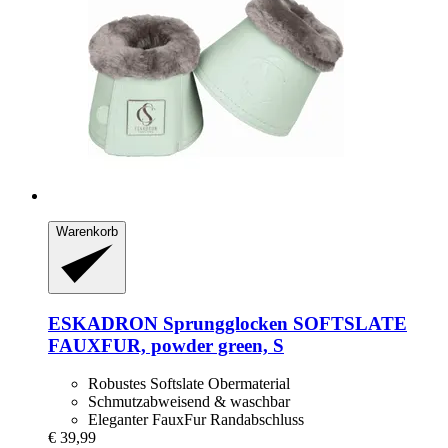
Warenkorb
ESKADRON
Sprungglocken SOFTSLATE
FAUXFUR, powder green, S
Robustes Softslate Obermaterial
Schmutzabweisend & waschbar
Eleganter FauxFur Randabschluss
€ 39,99