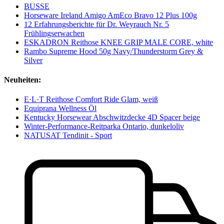
BUSSE
Horseware Ireland Amigo AmEco Bravo 12 Plus 100g
12 Erfahrungsberichte für Dr. Weyrauch Nr. 5
Frühlingserwachen
ESKADRON Reithose KNEE GRIP MALE CORE, white
Rambo Supreme Hood 50g Navy/Thunderstorm Grey &
Silver
Neuheiten:
E·L·T Reithose Comfort Ride Glam, weiß
Equiprana Wellness Öl
Kentucky Horsewear Abschwitzdecke 4D Spacer beige
Winter-Performance-Reitparka Ontario, dunkeloliv
NATUSAT Tendinit - Sport