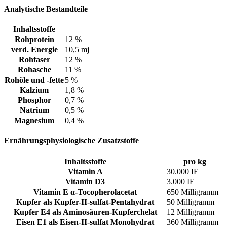
Analytische Bestandteile
Inhaltsstoffe
Rohprotein
12 %
verd. Energie
10,5 mj
Rohfaser
12 %
Rohasche
11 %
Rohöle und -fette
5 %
Kalzium
1,8 %
Phosphor
0,7 %
Natrium
0,5 %
Magnesium
0,4 %
Ernährungsphysiologische Zusatzstoffe
Inhaltsstoffe
pro kg
Vitamin A
30.000 IE
Vitamin D3
3.000 IE
Vitamin E α-Tocopherolacetat
650 Milligramm
Kupfer als Kupfer-II-sulfat-Pentahydrat
50 Milligramm
Kupfer E4 als Aminosäuren-Kupferchelat
12 Milligramm
Eisen E1 als Eisen-II-sulfat Monohydrat
360 Milligramm