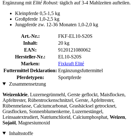
Ergänzung mit
Elité Robust:
täglich auf 3-4 Mahlzeiten aufteilen.
Kleinpferde 0,5-1,5 kg
Großpferde 1,0-2,5 kg
Jungpferde zw. 12-36 Monaten 1,0-2,0 kg
Art.-Nr.:
FKF-EL10-S20S
Inhalt:
20 kg
EAN:
9120121080062
Hersteller-Nr.:
EL10-S20S
Marken:
Fixkraft Elité
Futtermittel Deklaration:
Ergänzungsfuttermittel
Pferdetypen:
Sportpferde
Zusammensetzung
Weizenkleie
, Luzernegrünmehl, Gerste geflockt, Maisflocken,
Apfeltrester, Rübentrockenschnitzel, Gerste, Apfeltrester,
Rübenmelasse, Calciumcarbonat, Grashäcksel getrocknet,
Grasflocken, Sonnenblumenkerne, Luzernestängel,
Leinsaatextrudiert, Natriumchlorid, Calciumphosphat,
Weizen
,
Sojaöl
, Magnesiumoxid
Inhaltsstoffe