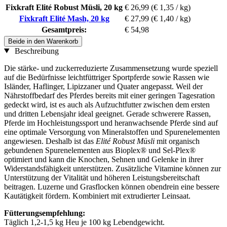
Fixkraft Elité Robust Müsli, 20 kg
€ 26,99
(€ 1,35 / kg)
Fixkraft Elité Mash, 20 kg
€ 27,99
(€ 1,40 / kg)
Gesamtpreis:
€ 54,98
Beide in den Warenkorb
Beschreibung
Die stärke- und zuckerreduzierte Zusammensetzung wurde speziell
auf die Bedürfnisse leichtfüttriger Sportpferde sowie Rassen wie
Isländer, Haflinger, Lipizzaner und Quater angepasst. Weil der
Nährstoffbedarf des Pferdes bereits mit einer geringen Tagesration
gedeckt wird, ist es auch als Aufzuchtfutter zwischen dem ersten
und dritten Lebensjahr ideal geeignet. Gerade schwerere Rassen,
Pferde im Hochleistungssport und heranwachsende Pferde sind auf
eine optimale Versorgung von Mineralstoffen und Spurenelementen
angewiesen. Deshalb ist das
Elité Robust Müsli
mit organisch
gebundenen Spurenelementen aus Bioplex® und Sel-Plex®
optimiert und kann die Knochen, Sehnen und Gelenke in ihrer
Widerstandsfähigkeit unterstützen. Zusätzliche Vitamine können zur
Unterstützung der Vitalität und höheren Leistungsbereitschaft
beitragen. Luzerne und Grasflocken können obendrein eine bessere
Kautätigkeit fördern. Kombiniert mit extrudierter Leinsaat.
Fütterungsempfehlung:
Täglich 1,2-1,5 kg Heu je 100 kg Lebendgewicht.