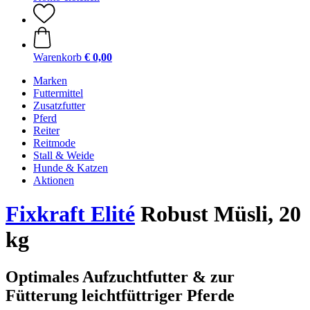
Warenkorb
€ 0,00
Marken
Futtermittel
Zusatzfutter
Pferd
Reiter
Reitmode
Stall & Weide
Hunde & Katzen
Aktionen
Fixkraft Elité
Robust Müsli, 20
kg
Optimales Aufzuchtfutter & zur
Fütterung leichtfüttriger Pferde