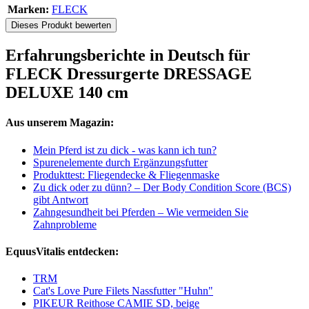
Marken:
FLECK
Dieses Produkt bewerten
Erfahrungsberichte in Deutsch für
FLECK Dressurgerte DRESSAGE
DELUXE 140 cm
Aus unserem Magazin:
Mein Pferd ist zu dick - was kann ich tun?
Spurenelemente durch Ergänzungsfutter
Produkttest: Fliegendecke & Fliegenmaske
Zu dick oder zu dünn? – Der Body Condition Score (BCS)
gibt Antwort
Zahngesundheit bei Pferden – Wie vermeiden Sie
Zahnprobleme
EquusVitalis entdecken:
TRM
Cat's Love Pure Filets Nassfutter "Huhn"
PIKEUR Reithose CAMIE SD, beige