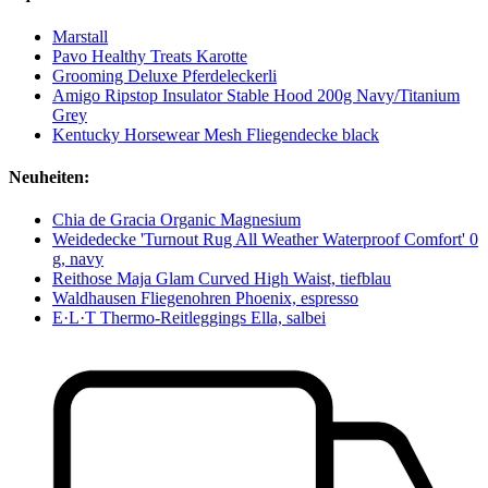
Marstall
Pavo Healthy Treats Karotte
Grooming Deluxe Pferdeleckerli
Amigo Ripstop Insulator Stable Hood 200g Navy/Titanium
Grey
Kentucky Horsewear Mesh Fliegendecke black
Neuheiten:
Chia de Gracia Organic Magnesium
Weidedecke 'Turnout Rug All Weather Waterproof Comfort' 0
g, navy
Reithose Maja Glam Curved High Waist, tiefblau
Waldhausen Fliegenohren Phoenix, espresso
E·L·T Thermo-Reitleggings Ella, salbei