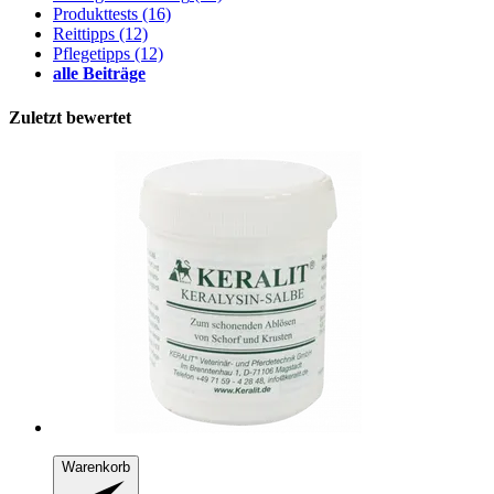
Produkttests
(16)
Reittipps
(12)
Pflegetipps
(12)
alle Beiträge
Zuletzt bewertet
Warenkorb