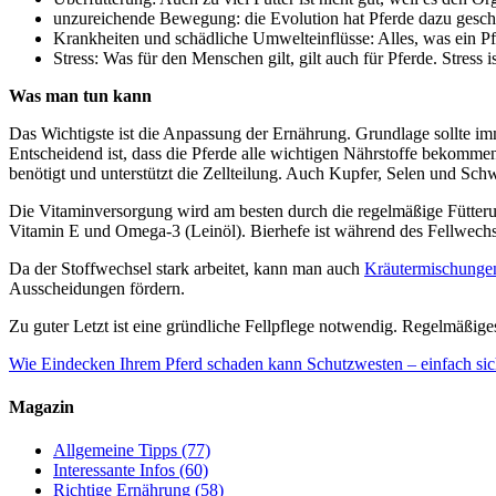
unzureichende Bewegung: die Evolution hat Pferde dazu geschaf
Krankheiten und schädliche Umwelteinflüsse: Alles, was ein Pf
Stress: Was für den Menschen gilt, gilt auch für Pferde. Stress 
Was man tun kann
Das Wichtigste ist die Anpassung der Ernährung. Grundlage sollte im
Entscheidend ist, dass die Pferde alle wichtigen Nährstoffe bekomme
benötigt und unterstützt die Zellteilung. Auch Kupfer, Selen und Schw
Die Vitaminversorgung wird am besten durch die regelmäßige Fütterun
Vitamin E und Omega-3 (Leinöl). Bierhefe ist während des Fellwechse
Da der Stoffwechsel stark arbeitet, kann man auch
Kräutermischung
Ausscheidungen fördern.
Zu guter Letzt ist eine gründliche Fellpflege notwendig. Regelmäßige
Wie Eindecken Ihrem Pferd schaden kann
Schutzwesten – einfach sic
Magazin
Allgemeine Tipps
(77)
Interessante Infos
(60)
Richtige Ernährung
(58)