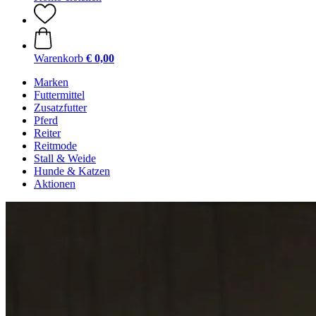
Warenkorb
€ 0,00
Marken
Futtermittel
Zusatzfutter
Pferd
Reiter
Reitmode
Stall & Weide
Hunde & Katzen
Aktionen