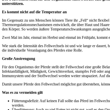
unterstützen.
Es kommt nicht auf die Temperatur an
Im Gegensatz zu uns Menschen können Tiere ihr „Fell“ nicht flexibel
Thermoregulationsmechanismen entwickelt, die über Haut und Haare geste
den Körper. So werden äußere Temperaturschwankungen ausgeglichen, 
Zwei Mal im Jahr, einmal im Herbst und einmal im Frühjahr, kommt es
Wie stark die Intensität des Fellwechsels ist und wie lange er dauer
die individuelle Veranlagung des Pferdes eine Rolle.
Große Anstrengung
Für den Organismus der Pferde stellt der Fellwechsel eine große Bela
Infektanfälligkeit, Müdigkeit, Gewichtsverlust, stumpfes Fell oder an
Immunsystem und der Stoffwechsel werden weiter strapaziert. Auf die
Damit unsere Pferde den Fellwechsel möglichst gut überstehen, kön
Was es zu vermeiden gilt
Fütterungsdefizit: Auf keinen Fall sollte das Pferd im Fellwech
werden.
Überfütterung: Auch zu viel Futter ist nicht gut, weil es den Or