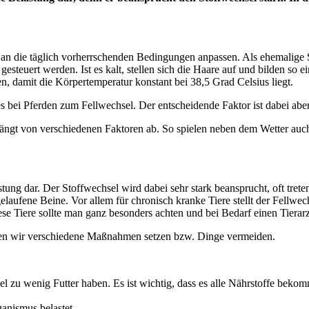
 an die täglich vorherrschenden Bedingungen anpassen. Als ehemalige S
uert werden. Ist es kalt, stellen sich die Haare auf und bilden so eine
damit die Körpertemperatur konstant bei 38,5 Grad Celsius liegt.
 bei Pferden zum Fellwechsel. Der entscheidende Faktor ist dabei aber 
t, hängt von verschiedenen Faktoren ab. So spielen neben dem Wetter auc
stung dar. Der Stoffwechsel wird dabei sehr stark beansprucht, oft tr
gelaufene Beine. Vor allem für chronisch kranke Tiere stellt der Fellw
se Tiere sollte man ganz besonders achten und bei Bedarf einen Tierarz
nen wir verschiedene Maßnahmen setzen bzw. Dinge vermeiden.
sel zu wenig Futter haben. Es ist wichtig, dass es alle Nährstoffe bekom
ganismus belastet.