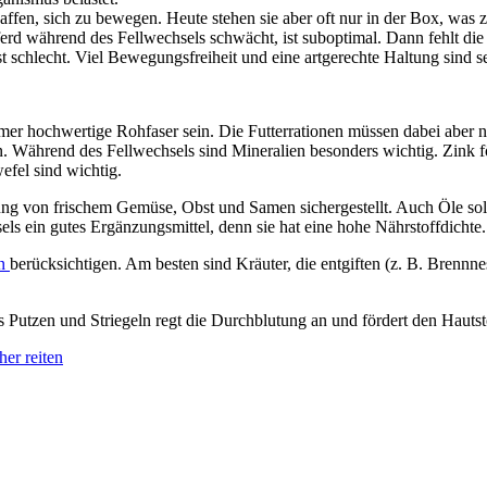
fen, sich zu bewegen. Heute stehen sie aber oft nur in der Box, was z
erd während des Fellwechsels schwächt, ist suboptimal. Dann fehlt di
ist schlecht. Viel Bewegungsfreiheit und eine artgerechte Haltung sind s
mer hochwertige Rohfaser sein. Die Futterrationen müssen dabei aber n
n. Während des Fellwechsels sind Mineralien besonders wichtig. Zink f
efel sind wichtig.
g von frischem Gemüse, Obst und Samen sichergestellt. Auch Öle sollt
ls ein gutes Ergänzungsmittel, denn sie hat eine hohe Nährstoffdichte.
en
berücksichtigen. Am besten sind Kräuter, die entgiften (z. B. Brenn
s Putzen und Striegeln regt die Durchblutung an und fördert den Hauts
her reiten